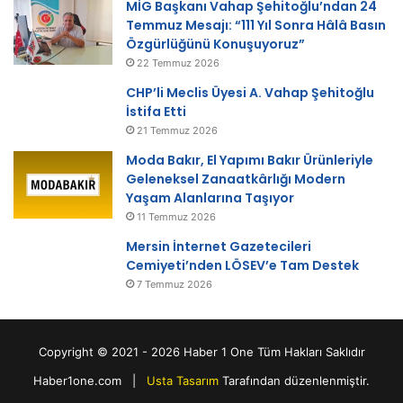
MİG Başkanı Vahap Şehitoğlu’ndan 24
Temmuz Mesajı: “111 Yıl Sonra Hâlâ Basın
Özgürlüğünü Konuşuyoruz”
22 Temmuz 2026
CHP’li Meclis Üyesi A. Vahap Şehitoğlu
İstifa Etti
21 Temmuz 2026
Moda Bakır, El Yapımı Bakır Ürünleriyle
Geleneksel Zanaatkârlığı Modern
Yaşam Alanlarına Taşıyor
11 Temmuz 2026
Mersin İnternet Gazetecileri
Cemiyeti’nden LÖSEV’e Tam Destek
7 Temmuz 2026
Copyright © 2021 - 2026 Haber 1 One Tüm Hakları Saklıdır
Haber1one.com |
Usta Tasarım
Tarafından düzenlenmiştir.