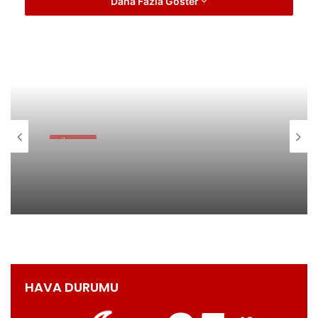
Daha Fazla Göster
GÜNDEM
GÜNDEM
10 Mart 2023
28 Nisan 2023
Meteoroloji'den lodos fırtınası uyarısı
ORDU BÜYÜKŞEHİR ALTINORDU’NUN
SORUNLARINI ÇÖZÜYOR
HAVA DURUMU