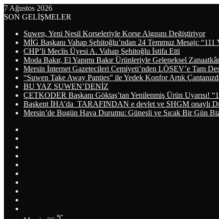
7 Ağustos 2026
SON GELİŞMELER
Suwen, Yeni Nesil Korseleriyle Korse Algısını Değiştiriyor
MİG Başkanı Vahap Şehitoğlu’ndan 24 Temmuz Mesajı: “111 
CHP’li Meclis Üyesi A. Vahap Şehitoğlu İstifa Etti
Moda Bakır, El Yapımı Bakır Ürünleriyle Geleneksel Zanaatkâr
Mersin İnternet Gazetecileri Cemiyeti’nden LÖSEV’e Tam De
“Suwen Take Away Panties” ile Yedek Konfor Artık Çantanızd
BU YAZ SUWEN’DENİZ
ÇETKODER Başkanı Göktaş’tan Yenilenmiş Ürün Uyarısı! “1
Başkent İHA’da TARAFINDAN e devlet ve SHGM onaylı Dron
Mersin’de Bugün Hava Durumu: Güneşli ve Sıcak Bir Gün Biz
Arama
yap
Kayıt
...
Ol
WhatsApp
Telegram
Instagram
YouTube
LinkedIn
Twitter
Facebook
RSS
℃