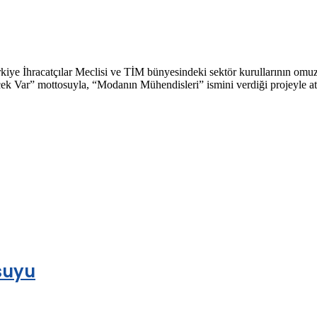
ye İhracatçılar Meclisi ve TİM bünyesindeki sektör kurullarının omuz
cek Var” mottosuyla, “Modanın Mühendisleri” ismini verdiği projeyle atı
suyu