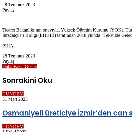
28 Temmuz 2023
Paylaş
Facebook
Twitter
LinkedIn
Messenger
Messenger
WhatsApp
Telegram
E-
Yazdır
Posta
ile
Ticaret Bakanlığı’nın onayıyla, Yüksek Öğretim Kurumu (YÖK), Türki
paylaş
İhracatçıları Birliği (EHKİB) tarafından 2018 yılında “Tekstilde Gele
PIHA
28 Temmuz 2023
Paylaş
Facebook
Twitter
LinkedIn
Messenger
Messenger
WhatsApp
Telegram
E-
Yazdır
Daha Fazla Göster
Posta
ile
Sonrakini Oku
paylaş
GÜNDEM
31 Mart 2023
Osmaniyeli üreticiye İzmir’den can 
GÜNDEM
5 Eylül 2023