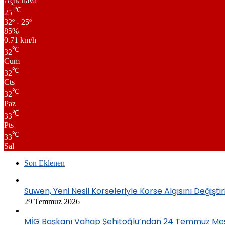
Açık hava
℃
25
32º - 25º
85%
0.71 km/h
℃
32
Cum
℃
32
Cts
℃
32
Paz
℃
33
Pts
℃
33
Sal
Son Eklenen
Suwen, Yeni Nesil Korseleriyle Korse Algısını Değiştir
29 Temmuz 2026
MİG Başkanı Vahap Şehitoğlu’ndan 24 Temmuz Mesajı