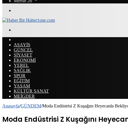
Mersin
26
Menü
Arama
yap
ANASAYFA
...
ASAYİŞ
GÜNCEL
SİYASET
EKONOMİ
YEREL
SAĞLIK
SPOR
EĞİTİM
YAŞAM
KÜLTÜR SANAT
MEİGDER
Anasayfa
/
GÜNDEM
/
Moda Endüstrisi Z Kuşağını Heyecanla Bekliy
Moda Endüstrisi Z Kuşağını Heyecan