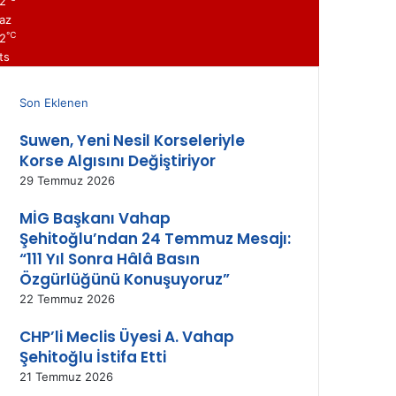
2
az
℃
2
ts
Son Eklenen
Suwen, Yeni Nesil Korseleriyle
Korse Algısını Değiştiriyor
29 Temmuz 2026
MİG Başkanı Vahap
Şehitoğlu’ndan 24 Temmuz Mesajı:
“111 Yıl Sonra Hâlâ Basın
Özgürlüğünü Konuşuyoruz”
22 Temmuz 2026
CHP’li Meclis Üyesi A. Vahap
Şehitoğlu İstifa Etti
21 Temmuz 2026