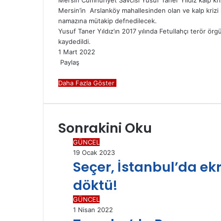
Mersin’in Arslanköy mahallesinden olan ve kalp krizi
namazına mütakip defnedilecek.
Yusuf Taner Yıldız’ın 2017 yılında Fetullahçı terör ö
kaydedildi.
1 Mart 2022
Paylaş
Facebook
Twitter
LinkedIn
Messenger
Messenger
WhatsApp
Telegram
E-
Yazdır
Posta
Daha Fazla Göster
ile
paylaş
Sonrakini Oku
GÜNCEL
19 Ocak 2023
Seçer, İstanbul’da ekr
döktü!
GÜNCEL
1 Nisan 2022