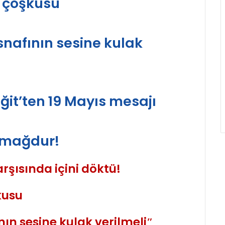
 çoşkusu
nafının sesine kulak
it’ten 19 Mayıs mesajı
k mağdur!
rşısında içini döktü!
kusu
ın sesine kulak verilmeli″