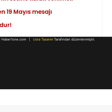
en 19 Mayıs mesajı
ğdur!
ıdır Haber1one.com |
Usta Tasarım
Tarafından düzenlenmiştir.