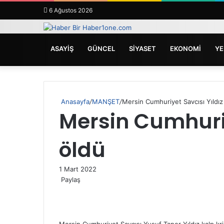
6 Ağustos 2026
ANASAYFA
ASAYİŞ
GÜNCEL
SİYASET
EKONOMİ
YE
Anasayfa
/
MANŞET
/
Mersin Cumhuriyet Savcısı Yıldız
Mersin Cumhuriy
öldü
1 Mart 2022
Paylaş
Facebook
Twitter
LinkedIn
Messenger
Messenger
WhatsApp
Telegram
E-
Yazdır
Posta
ile
paylaş
Mersin Cumhuriyet Savcısı Yusuf Taner Yıldız kalp kri