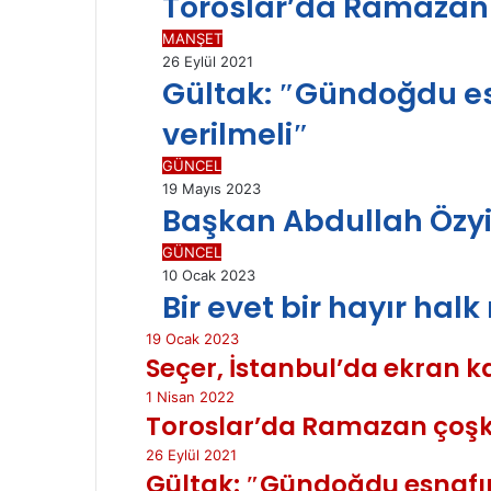
Toroslar’da Ramazan
MANŞET
26 Eylül 2021
Gültak: ″Gündoğdu es
verilmeli″
GÜNCEL
19 Mayıs 2023
Başkan Abdullah Özyiğ
GÜNCEL
10 Ocak 2023
Bir evet bir hayır hal
19 Ocak 2023
Seçer, İstanbul’da ekran ka
1 Nisan 2022
Toroslar’da Ramazan çoş
26 Eylül 2021
Gültak: ″Gündoğdu esnafın