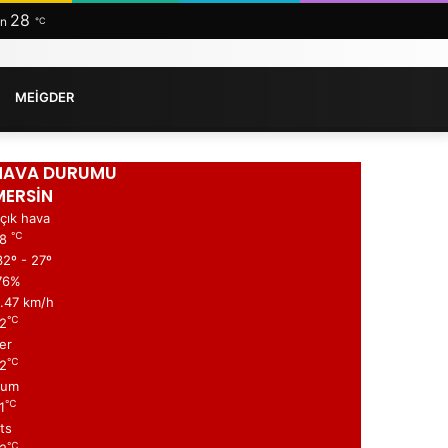
RSS
Facebook
Twitter
LinkedIn
YouTube
Instagram
Telegram
WhatsApp
Kayıt
Arama
28
in
℃
Ol
yap
...
MEİGDER
HAVA DURUMU
MERSİN
çık hava
℃
28
2º - 27º
76%
1.47 km/h
℃
2
er
℃
2
Cum
℃
1
ts
℃