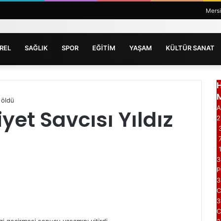
Mers
REL
SAĞLIK
SPOR
EĞİTİM
YAŞAM
KÜLTÜR SANAT
 öldü
A
et Savcısı Yıldız
3
3
P
3
3
C
zi geçirmesi sonucu yaşamını yitirdi.