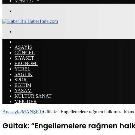
Mersin
27
Menü
Arama
yap
ANASAYFA
...
ASAYİŞ
GÜNCEL
SİYASET
EKONOMİ
YEREL
SAĞLIK
SPOR
EĞİTİM
YAŞAM
KÜLTÜR SANAT
MEİGDER
Anasayfa
/
MANŞET
/
Gültak: “Engellemelere rağmen halkımıza hizme
Gültak: “Engellemelere rağmen halk