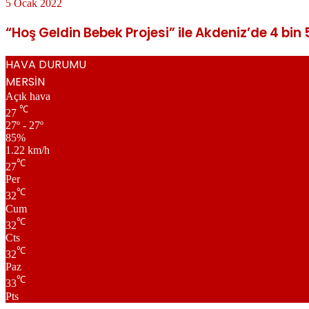
5 Ocak 2022
“Hoş Geldin Bebek Projesi” ile Akdeniz’de 4 bin 
HAVA DURUMU
MERSİN
Açık hava
℃
27
27º - 27º
85%
1.22 km/h
℃
27
Per
℃
32
Cum
℃
32
Cts
℃
32
Paz
℃
33
Pts