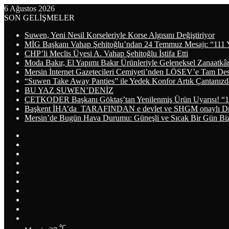
6 Ağustos 2026
SON GELİŞMELER
Suwen, Yeni Nesil Korseleriyle Korse Algısını Değiştiriyor
MİG Başkanı Vahap Şehitoğlu’ndan 24 Temmuz Mesajı: “111 
CHP’li Meclis Üyesi A. Vahap Şehitoğlu İstifa Etti
Moda Bakır, El Yapımı Bakır Ürünleriyle Geleneksel Zanaatkâr
Mersin İnternet Gazetecileri Cemiyeti’nden LÖSEV’e Tam De
“Suwen Take Away Panties” ile Yedek Konfor Artık Çantanızd
BU YAZ SUWEN’DENİZ
ÇETKODER Başkanı Göktaş’tan Yenilenmiş Ürün Uyarısı! “1
Başkent İHA’da TARAFINDAN e devlet ve SHGM onaylı Dron
Mersin’de Bugün Hava Durumu: Güneşli ve Sıcak Bir Gün Biz
Arama
yap
Kayıt
...
Ol
WhatsApp
Telegram
Instagram
YouTube
LinkedIn
Twitter
Facebook
RSS
℃