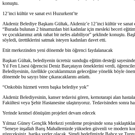
konuştu.
12’inci kültür ve sanat evi Huzurkent’te
Akdeniz Belediye Başkanı Gültak, Akdeniz’e 12’inci kültür ve sanat evin
“Burada bulunan 2 binamızdan biri kadınlar için mesleki beceri eğitimi 
ve çocuklarımız artık rahat bir nefes alabiliyor” şeklinde konuştu. 
söyledi, ürettiklerini satmak isteyen kadınları davet etti.
Etüt merkezinden yeni dönemde bin öğrenci faydalanacak
Başkan Gültak, belediyenin ücretsiz sunduğu eğitim desteği sayesinde
Yıl Fen Lisesi öğrencisi Deniz Barçatayın örneklerini verdi, öğrencil
Belediyesinin, özellikle çocuklarımızın geleceğine yönelik böyle ön
dönemde bu sayıyı bine çıkaracaklarını anlattı.
“Onkobüs hizmeti veren başka belediye yok”
Akdeniz Belediyesinin, kanser tedavisi gören, kemotarapi alan hastala
Fakültesi veya Şehir Hastanesine ulaştırıyoruz. Tedavisinden sonra has
Yerinde kentsel dönüşüm projeleri devam edecek
Yılmaz Güney Gençlik Merkezi yenileme projesinde sona yaklaştıkların
“Seneye inşallah Barış Mahallemizde yükselen güvenli ve modern konutl
göreceksiniz, harika yerler olacak. Şimdi hedefimizde Bahçe ve Turgut