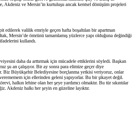
e, Akdeniz ve Mersin’in kurtuluşu ancak kentsel dönüşüm projeleri
it edilerek valilik emriyle geçen hafta boşaltılan bir apartman
 Gültak, Mersin’de ömrünü tamamlamış yüzlerce yapı olduğuna değindiği
adelerini kullandı.
eviyesini daha da arttırmak için mücadele ettiklerini söyledi. Başkan
z şu an çalışıyor. Bir ay sonra para elimize geçer diye
ar. Biz Büyükşehir Belediyesine borçlanma yetkisi veriyoruz, onlar
 verememem için ellerinden geleni yapıyorlar. Bu bir şikayet değil.
vi, halkın lehine olan her şeye yardımcı olmaktır. Bu tür sıkıntılar
. Akdeniz halkı her şeyin en güzeline layıktır.