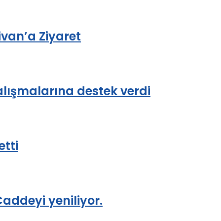
ivan’a Ziyaret
ışmalarına destek verdi
etti
Caddeyi yeniliyor.