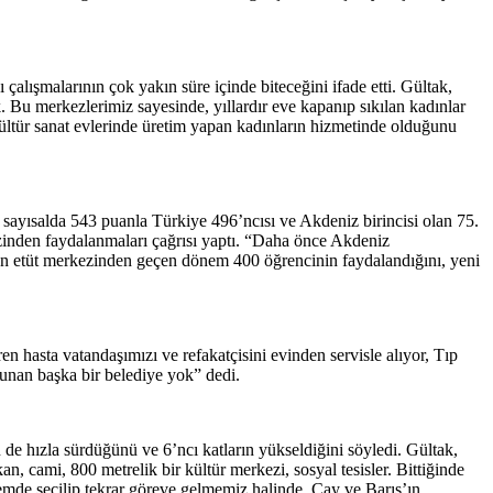
çalışmalarının çok yakın süre içinde biteceğini ifade etti. Gültak,
k. Bu merkezlerimiz sayesinde, yıllardır eve kapanıp sıkılan kadınlar
ültür sanat evlerinde üretim yapan kadınların hizmetinde olduğunu
 sayısalda 543 puanla Türkiye 496’ncısı ve Akdeniz birincisi olan 75.
kezinden faydalanmaları çağrısı yaptı. “Daha önce Akdeniz
nan etüt merkezinden geçen dönem 400 öğrencinin faydalandığını, yeni
n hasta vatandaşımızı ve refakatçisini evinden servisle alıyor, Tıp
sunan başka bir belediye yok” dedi.
de hızla sürdüğünü ve 6’ncı katların yükseldiğini söyledi. Gültak,
 cami, 800 metrelik bir kültür merkezi, sosyal tesisler. Bittiğinde
nemde seçilip tekrar göreve gelmemiz halinde, Çay ve Barış’ın