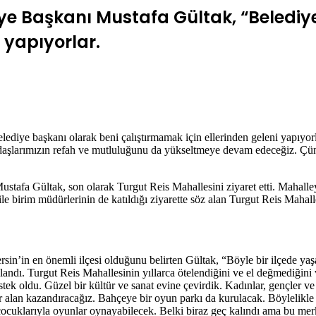
iye Başkanı Mustafa Gültak, “Belediy
 yapıyorlar.
iye başkanı olarak beni çalıştırmamak için ellerinden geleni yapıyorla
ndaşlarımızın refah ve mutluluğunu da yükseltmeye devam edeceğiz. Çün
tafa Gültak, son olarak Turgut Reis Mahallesini ziyaret etti. Mahalley
i ile birim müdürlerinin de katıldığı ziyarette söz alan Turgut Reis Mahal
rsin’in en önemli ilçesi olduğunu belirten Gültak, “Böyle bir ilçede yaş
kullandı. Turgut Reis Mahallesinin yıllarca ötelendiğini ve el değmedi
tek oldu. Güzel bir kültür ve sanat evine çevirdik. Kadınlar, gençler v
r alan kazandıracağız. Bahçeye bir oyun parkı da kurulacak. Böylelikle a
klarıyla oyunlar oynayabilecek. Belki biraz geç kalındı ama bu merke