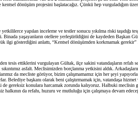
 kentsel dönüşüm projesini başlatacağız. Çünkü hep vurguladığım üzer
tkililerce yapılan inceleme ve testler sonucu yıkılma riski taşıdığı tesp
kti. Binada yaşayanların otellere yerleştirildiğini de kaydeden Başkan
ük ilgi gösterdiğini anlattı, “Kentsel dönüşümden korkmamak gerekir” if
den tesis ettiklerini vurgulayan Gültak, ilçe sakini vatandaşların refah s
kıntımız asfalt. Meclisimizden borçlanma yetkisini aldık. Arkadaşlarımı
aşlarımız da mecliste görüyor, bizim çalışmamamız için her şeyi yapıyorl
orlar. Belediye başkanı olarak beni çalıştırmamak için, vatandaşa hizmet
de gereksiz konulara harcamak zorunda kalıyoruz. Halbuki meclisin göre
halkının da refahı, huzuru ve mutluluğu için çalışmaya devam edeceğiz