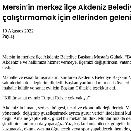
Mersin’in merkez ilçe Akdeniz Beled
çalıştırmamak için ellerinden geleni
10 Ağustos 2022
Paylaş
Facebook
Twitter
LinkedIn
Messenger
Messenger
WhatsApp
Telegram
E-
Yazdır
Posta
ile
Mersin’in merkez ilçe Akdeniz Belediye Başkanı Mustafa Gültak, “Beled
paylaş
Akdeniz’e ve halkımıza hizmet vermeye, ilçemizi değiştirirken, vata
dedi.
Mahalle ve esnaf buluşmalarını sürdüren Akdeniz Belediye Başkanı Mus
sakinlerinin de taleplerini dinledi. Başkan yardımcıları, meclis üyeler
mahalle kültür ve sanat evi için Başkan Gültak’a teşekkür etti.
“Kültür sanat evimiz Turgut Reis’e çok yakıştı”
Akdeniz’in limanı, serbest bölgesi, ticari ve ekonomik değerleriyle Me
yönetmek, değiştirip güzelleştirmek ayrıca gurur verici” ifadelerini 
değil. Ama ne yaptık ettik, güzel bir mekan bulduk. Muhtarımız da des
şimdi bir sundurma da yapacağız. Yaz, kış kullanılabilecek gölgelik bi
kazanacak, okuma-yazma öğrenecek veya spor yapabilecek, hem de çocu