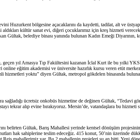
i Huzurkent bölgesine açacaklarını da kaydetti, tadilat, alt ve üstyapı 
aldıkları kültür sanat evi, diğeri çocuklarımız için kreş hizmeti verece
Başkan Gültak, belediye binası yanında bulunan Kadın Emeği Diyarının, k
, geçen yıl Amasya Tıp Fakültesini kazanan İclal Kurt ile bu yılki YKS
eri online eğitim akademisi ve üniversite hazırlık kursu veren etüt mer
emli hizmetleri yoktu” diyen Gültak, metropol gökdelen binasında bulu
ra sağladığı ücretsiz onkobüs hizmetine de değinen Gültak, “Tedavi göre
tayı tekrar alıp evine bırakıyoruz. Mersin’de, vatandaşlara bu hizmeti 
ı belirten Gültak, Barış Mahallesi yerinde kentsel dönüşüm projesinin 
arı hak sahiplerine teslim edeceğiz. 415 konut, 50’nin üzerinde dükkan,
 Reis mahallerimiz var. Bu 2 mahallenin projeleri şu an bitti. Yeni dö