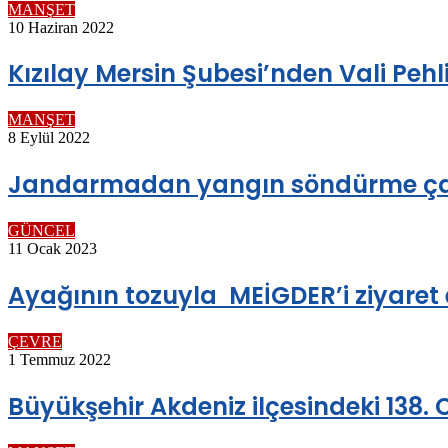
MANŞET
10 Haziran 2022
Kızılay Mersin Şubesi’nden Vali Pehl
MANŞET
8 Eylül 2022
Jandarmadan yangın söndürme çal
GÜNCEL
11 Ocak 2023
Ayağının tozuyla MEİGDER’i ziyaret 
ÇEVRE
1 Temmuz 2022
Büyükşehir Akdeniz ilçesindeki 138. 