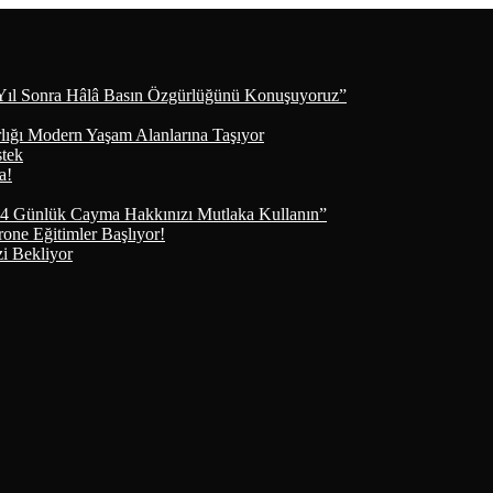
Yıl Sonra Hâlâ Basın Özgürlüğünü Konuşuyoruz”
lığı Modern Yaşam Alanlarına Taşıyor
stek
a!
4 Günlük Cayma Hakkınızı Mutlaka Kullanın”
e Eğitimler Başlıyor!
i Bekliyor