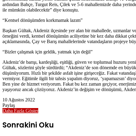
ardından Bahçe, Turgut Reis, Çilek ve 5-6 mahallemizde daha yerinde
ile mümkün olabilecektir” diye konuştu.
“Kentsel dönüşümden korkmamak lazım”
Başkan Gültak, Akdeniz ilçesinde yer alan bir mahallede, uzmanlar ve ye
örneğini verdi, kentsel dönüşümün aciliyetine bir kez daha dikkat çe
açıklamasında, Çay ve Barış mahallelerinde vatandaşların projeye büy
“Bizler çalışmak için geldik, yatmak için değil”
Akdeniz’de barışı, kardeşliği, eşitliği, güven ve toplumsal huzuru yeni
Gültak, sözlerini şöyle sürdürdü; “Akdeniz’de son dönemde en büyük sı
düşünüyorum. Hızlı bir şekilde asfalt işine girişeceğiz. Fakat vatand
vermiyor. Eğitimle ilgili bir tahsis yapalım diyoruz, ‘yapamazsın’ diy
Ben yine de hizmet veriyorum. Fakat bu kez zaman geçiyor, enerjimizi 
yaşıyoruz ancak çözüyoruz. Akdeniz’in değişim ve dönüşümü, Akdeniz 
10 Ağustos 2022
Paylaş
Facebook
Twitter
LinkedIn
Messenger
Messenger
WhatsApp
Telegram
E-
Yazdır
Daha Fazla Göster
Posta
ile
Sonrakini Oku
paylaş