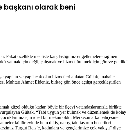
e başkanı olarak beni
r. Fakat özellikle mecliste karşılaştığımız engellemelere rağmen
kü yatmak için değil, çalışmak ve hizmet üretmek için göreve geldik”
e yapılan ve yapılacak olan hizmetleri anlatan Gültak, mahalle
lesi Muhtarı Ahmet Eldeniz, birkaç gün önce açılışı gerçekleştirilen
amak güzel olduğu kadar, böyle bir ilçeyi vatandaşlarımızla birlikte
ğini vurgulayan Gültak, “Tabi uygun yer bulmak ve düzenlemek de kolay
e çocuklarımız için ideal bir mekan oldu. Merkezin arka bahçesine
nneler kültür evinde hem dikiş, nakış, takı tasarım becerileri
zimiz Turgut Reis’e, kadınlara ve gençlerimize çok yakıştı” diye