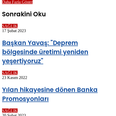
Daha Fazla Göster
Sonrakini Oku
SAĞLIK
17 Şubat 2023
Başkan Yavaş: "Deprem
bölgesinde üretimi yeniden
yeşertiyoruz"
SAĞLIK
23 Kasım 2022
Yılan hikayesine dönen Banka
Promosyonları
SAĞLIK
20 Şubat 2023