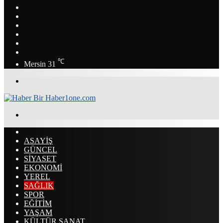
Instagram
YouTube
LinkedIn
Twitter
Facebook
RSS
℃
Mersin
31
Menü
Arama
yap
ANASAYFA
...
ASAYİŞ
GÜNCEL
SİYASET
EKONOMİ
YEREL
SAĞLIK
SPOR
EĞİTİM
YAŞAM
KÜLTÜR SANAT