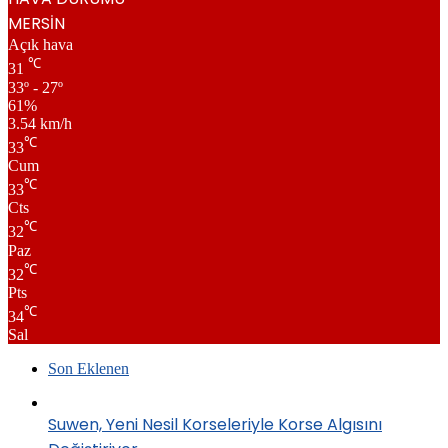
MERSİN
Açık hava
℃
31
33º - 27º
61%
3.54 km/h
℃
33
Cum
℃
33
Cts
℃
32
Paz
℃
32
Pts
℃
34
Sal
Son Eklenen
Suwen, Yeni Nesil Korseleriyle Korse Algısını