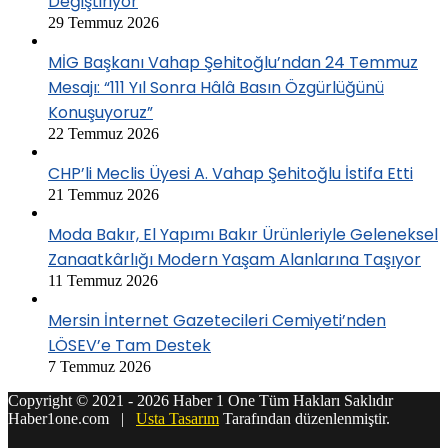
Değiştiriyor
29 Temmuz 2026
MİG Başkanı Vahap Şehitoğlu’ndan 24 Temmuz
Mesajı: “111 Yıl Sonra Hâlâ Basın Özgürlüğünü
Konuşuyoruz”
22 Temmuz 2026
CHP’li Meclis Üyesi A. Vahap Şehitoğlu İstifa Etti
21 Temmuz 2026
Moda Bakır, El Yapımı Bakır Ürünleriyle Geleneksel
Zanaatkârlığı Modern Yaşam Alanlarına Taşıyor
11 Temmuz 2026
Mersin İnternet Gazetecileri Cemiyeti’nden
LÖSEV’e Tam Destek
7 Temmuz 2026
Copyright © 2021 - 2026 Haber 1 One Tüm Hakları Saklıdır
Haber1one.com |
Usta Tasarım
Tarafından düzenlenmiştir.