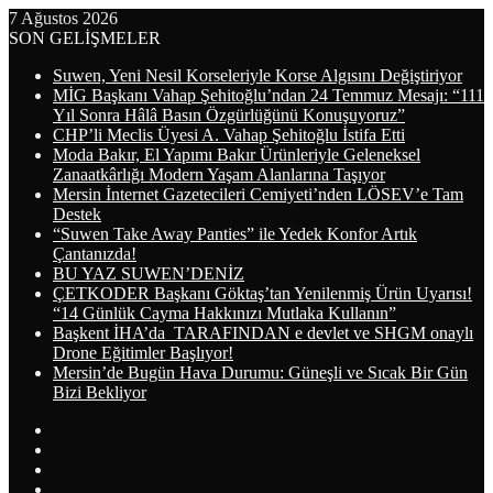
7 Ağustos 2026
SON GELİŞMELER
Suwen, Yeni Nesil Korseleriyle Korse Algısını Değiştiriyor
MİG Başkanı Vahap Şehitoğlu’ndan 24 Temmuz Mesajı: “111
Yıl Sonra Hâlâ Basın Özgürlüğünü Konuşuyoruz”
CHP’li Meclis Üyesi A. Vahap Şehitoğlu İstifa Etti
Moda Bakır, El Yapımı Bakır Ürünleriyle Geleneksel
Zanaatkârlığı Modern Yaşam Alanlarına Taşıyor
Mersin İnternet Gazetecileri Cemiyeti’nden LÖSEV’e Tam
Destek
“Suwen Take Away Panties” ile Yedek Konfor Artık
Çantanızda!
BU YAZ SUWEN’DENİZ
ÇETKODER Başkanı Göktaş’tan Yenilenmiş Ürün Uyarısı!
“14 Günlük Cayma Hakkınızı Mutlaka Kullanın”
Başkent İHA’da TARAFINDAN e devlet ve SHGM onaylı
Drone Eğitimler Başlıyor!
Mersin’de Bugün Hava Durumu: Güneşli ve Sıcak Bir Gün
Bizi Bekliyor
Arama
yap
Kayıt
...
Ol
WhatsApp
Telegram