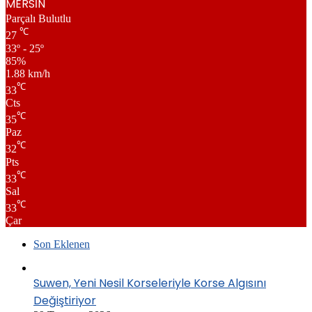
MERSİN
Parçalı Bulutlu
℃
27
33º - 25º
85%
1.88 km/h
℃
33
Cts
℃
35
Paz
℃
32
Pts
℃
33
Sal
℃
33
Çar
Son Eklenen
Suwen, Yeni Nesil Korseleriyle Korse Algısını
Değiştiriyor