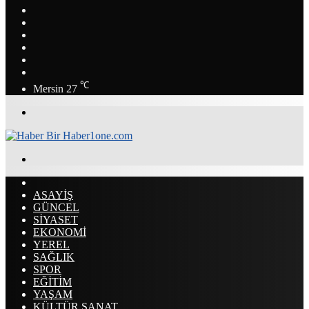
Instagram
YouTube
LinkedIn
Twitter
Facebook
RSS
℃
Mersin
27
Menü
Arama
yap
ANASAYFA
...
ASAYİŞ
GÜNCEL
SİYASET
EKONOMİ
YEREL
SAĞLIK
SPOR
EĞİTİM
YAŞAM
KÜLTÜR SANAT