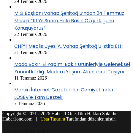
29 Temmuz 2026
MİG Başkanı Vahap Şehitoğlu’ndan 24 Temmuz
Mesajı: “111 Yıl Sonra Hâlâ Basın Özgürlüğünü
Konuşuyoruz”
22 Temmuz 2026
CHP’li Meclis Üyesi A. Vahap Şehitoğlu İstifa Etti
21 Temmuz 2026
Moda Bakır, El Yapımı Bakır Ürünleriyle Geleneksel
Zanaatkârlığı Modern Yaşam Alanlarına Taşıyor
11 Temmuz 2026
Mersin İnternet Gazetecileri Cemiyeti’nden
LÖSEV’e Tam Destek
7 Temmuz 2026
Copyright © 2021 - 2026 Haber 1 One Tüm Hakları Saklıdır
Haber1one.com |
Usta Tasarım
Tarafından düzenlenmiştir.