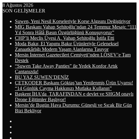
8 Ağustos 2026
SON GELİŞMELER
Suwen, Yeni Nesil Korseleriyle Korse Algısını Değiştiriyor
MİG Başkanı Vahap Şehitoğlu’ndan 24 Temmuz Mesajı: “111
Yıl Sonra Hâlâ Basın Özgürlüğünü Konuşuyoruz”
CHP’li Meclis Üyesi A. Vahap Şehitoğlu İstifa Etti
Moda Bakır, El Yapımı Bakır Ürünleriyle Geleneksel
Zanaatkârlığı Modern Yaşam Alanlarına Taşıyor
Mersin İnternet Gazetecileri Cemiyeti’nden LÖSEV’e Tam
Destek
“Suwen Take Away Panties” ile Yedek Konfor Artık
Çantanızda!
BU YAZ SUWEN’DENİZ
ÇETKODER Başkanı Göktaş’tan Yenilenmiş Ürün Uyarısı!
“14 Günlük Cayma Hakkınızı Mutlaka Kullanın”
Başkent İHA’da TARAFINDAN e devlet ve SHGM onaylı
Drone Eğitimler Başlıyor!
Mersin’de Bugün Hava Durumu: Güneşli ve Sıcak Bir Gün
Bizi Bekliyor
Arama
yap
Kayıt
...
Ol
WhatsApp
Telegram