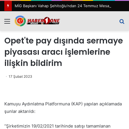
MİG Başkanı Vahap Şehitoğlu’ndan 24 Temmuz Mesajı: “111 Yıl Sonra Hâlâ Basın Özgürlüğünü Konuşuyoruz”
Menü
A
y
Opet'te pay dışında sermaye
...
piyasası aracı işlemlerine
ilişkin bildirim
17 Şubat 2023
Kamuyu Aydınlatma Platformuna (KAP) yapılan açıklamada
şunlar aktarıldı:
“Şirketimizin 19/02/2021 tarihinde satışı tamamlanan