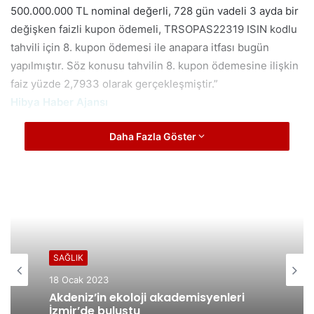
500.000.000 TL nominal değerli, 728 gün vadeli 3 ayda bir
değişken faizli kupon ödemeli, TRSOPAS22319 ISIN kodlu
tahvili için 8. kupon ödemesi ile anapara itfası bugün
yapılmıştır. Söz konusu tahvilin 8. kupon ödemesine ilişkin
faiz yüzde 2,7933 olarak gerçekleşmiştir.”
Hibya Haber Ajansı
Daha Fazla Göster
SAĞLIK
18 Ocak 2023
Akdeniz’in ekoloji akademisyenleri
İzmir’de buluştu