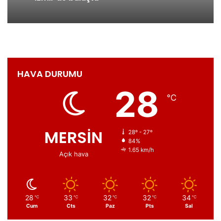
HAVA DURUMU
28
℃
MERSİN
28º - 27º
84%
1.65 km/h
Açık hava
28
33
32
32
34
℃
℃
℃
℃
℃
Cum
Cts
Paz
Pts
Sal