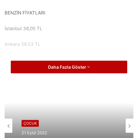
BENZİN FİYATLARI
İstanbul 36,05 TL
Ankara 36,53 TL
İzmir 36,63 TL
Daha Fazla Göster
MOTORİN FİYATLARI
İstanbul 35,30 TL
Ankara 35,78 TL
İzmir 35,95 TL
ÇOCUK
21 Eylül 2022
GÜNDEM