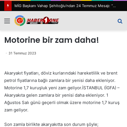
MİG Başkanı Vahap Şehitoğlu’ndan 24 Temmuz Mesajı: “111 Yıl Sonra Hâlâ Basın Özgürlüğünü Konuşuyoruz”
Menü
A
y
Motorine bir zam daha!
...
31 Temmuz 2023
Akaryakıt fiyatları, döviz kurlarındaki hareketlilik ve brent
petrol fiyatlarına bağlı zamlara bir yenisi daha ekleniyor.
Motorine 1,7 kuruşluk yeni zam geliyor.İSTANBUL (İGFA) –
Akaryakıta gelen zamlara bir yenisi daha ekleniyor. 1
Ağustos Salı günü geçerli olmak üzere motorine 1,7 kuruş
zam geliyor.
Son zamla birlikte akaryakıtta son durum şöyle;