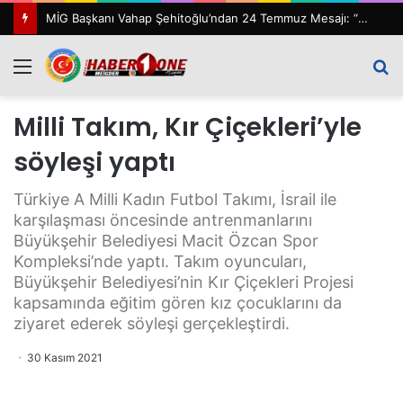
MİG Başkanı Vahap Şehitoğlu’ndan 24 Temmuz Mesajı: “111 Yıl Sonra Hâlâ Basın Özgürlüğünü Konuşuyoruz”
Menü
A
y
Milli Takım, Kır Çiçekleri’yle
...
söyleşi yaptı
Türkiye A Milli Kadın Futbol Takımı, İsrail ile
karşılaşması öncesinde antrenmanlarını
Büyükşehir Belediyesi Macit Özcan Spor
Kompleksi’nde yaptı. Takım oyuncuları,
Büyükşehir Belediyesi’nin Kır Çiçekleri Projesi
kapsamında eğitim gören kız çocuklarını da
ziyaret ederek söyleşi gerçekleştirdi.
30 Kasım 2021