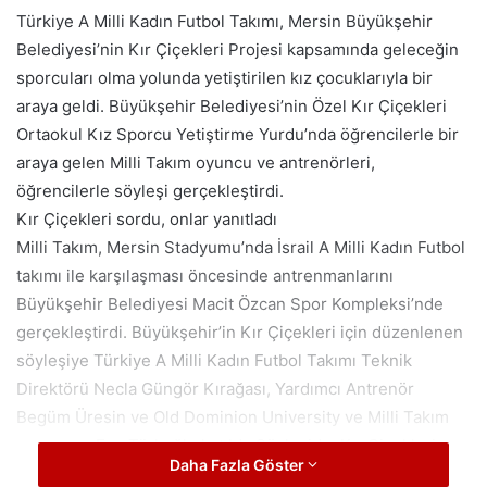
Türkiye A Milli Kadın Futbol Takımı, Mersin Büyükşehir
Belediyesi’nin Kır Çiçekleri Projesi kapsamında geleceğin
sporcuları olma yolunda yetiştirilen kız çocuklarıyla bir
araya geldi. Büyükşehir Belediyesi’nin Özel Kır Çiçekleri
Ortaokul Kız Sporcu Yetiştirme Yurdu’nda öğrencilerle bir
araya gelen Milli Takım oyuncu ve antrenörleri,
öğrencilerle söyleşi gerçekleştirdi.
Kır Çiçekleri sordu, onlar yanıtladı
Milli Takım, Mersin Stadyumu’nda İsrail A Milli Kadın Futbol
takımı ile karşılaşması öncesinde antrenmanlarını
Büyükşehir Belediyesi Macit Özcan Spor Kompleksi’nde
gerçekleştirdi. Büyükşehir’in Kır Çiçekleri için düzenlenen
söyleşiye Türkiye A Milli Kadın Futbol Takımı Teknik
Direktörü Necla Güngör Kırağası, Yardımcı Antrenör
Begüm Üresin ve Old Dominion University ve Milli Takım
oyuncusu Ece Türkoğlu katıldı. Söyleşide, Kır Çiçekleri
Daha Fazla Göster
sorularını yöneltti, Milli Takım oyuncu ve antrenörleri