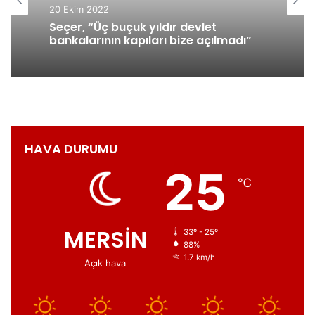
20 Ekim 2022
çocuklarımızın sağlıklı bir gelecek için ihtiyaç duydukları
Seçer, “Üç buçuk yıldır devlet
tıbbi donanımlara katkıda bulunup binlerce yeni doğan
bankalarının kapıları bize açılmadı”
bebeğin yaşama daha sıkı tutunacağına inanıyorum.” dedi.
Rotary 2430. Bölge Geçmiş Dönem Guvernörü Hakan
Karaalioğlu, Kore Cumhuriyeti Büyükelçisi Won İk LEE ‘nin
gönderdiği mektubunu okudu. Büyükelçi Won İk LEE
mesajında, ‘’Dünyanın en büyük özel toplum hizmeti kulübü
HAVA DURUMU
olan Rotary Kulüpleri arasındaki çeşitli işbirliği, iki ülke
25
halkları arasındaki sevgi ve özel ilişkinin güzel bir
℃
örneğidir’’ diyerek teşekkür etti. Hakan Karaalioğlu daha
sonra ‘’Türkiye’deki Küresel Bağış Projeleri’’ ile ilgili bilgi
MERSİN
33º - 25º
verdi.
88%
1.7 km/h
Açık hava
2430. Bölge Guvernörü Kemal Ketrez ise, “Yeni doğan
bebeklerimizi yaşama tutmak için gerçekleştirilen projede
emeği geçen herkese teşekkür ederim. Üniversitemize bu