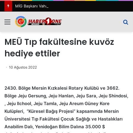
MİG Başkanı Vahap Şehitoğlu’ndan 24 Temmuz Mesajı: “111 Yıl Sonra Hâlâ Basın Özgürlüğünü Konuşuyoruz”
Menü
A
y
MEÜ Tıp fakültesine kuvöz
...
hediye ettiler
10 Ağustos 2022
2430. Bölge Mersin Kızkalesi Rotary Kulübü ve 3662.
Bölge Jeju Gersung, Jeju Hanlan, Jeju Sara, Jeju Shindosi,
, Jeju Ilchool, Jeju Tamla, Jeju Areum Güney Kore
Kulüpleri, “Küresel Bağış Projesi” kapsamında Mersin
Üniversitesi Tıp Fakültesi Çocuk Sağlığı ve Hastalıkları
Anabilim Dalı, Yenidoğan Bilim Dalına 35.000 $