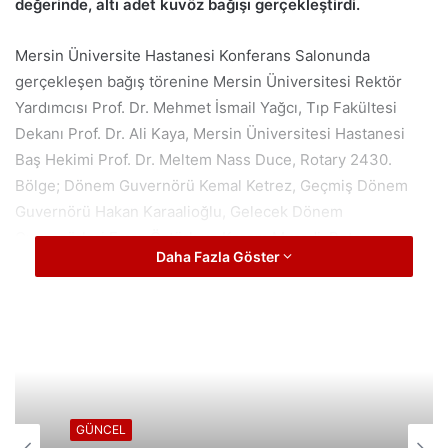
değerinde, altı adet kuvöz bağışı gerçekleştirdi.
Mersin Üniversite Hastanesi Konferans Salonunda
gerçekleşen bağış törenine Mersin Üniversitesi Rektör
Yardımcısı Prof. Dr. Mehmet İsmail Yağcı, Tıp Fakültesi
Dekanı Prof. Dr. Ali Kaya, Mersin Üniversitesi Hastanesi
Baş Hekimi Prof. Dr. Meltem Nass Duce, Rotary 2430.
Bölge; Dönem Guvernörü Kemal Ketrez, Geçmiş Dönem
Guvernörü Hakan Karaalioğlu, Gelecek Dönem
Guvernörleri Emre Öztürk ve Kerem Muradi, Rotary
Daha Fazla Göster
Kulüpleri Başkan ve üyeleri ile sağlık çalışanları katıldı.
Koordinatörlüğünü ,Mersin Üniversitesi Tıp Fakültesi
öğretim üyesi Prof.Dr.Candan Öztürk’ün yaptığı projede;
söz alan Mersin Kızkalesi Rotary Kulübü Başkanı Ali Işınak,
“Rotary kulüpleri tarafından organize edilen küresel bağış
projeleri, uluslararası düzeyde tüm kulüplerin birlikte
GÜNCEL
hareket ettikleri projelerdir. Bu proje ile, bölge