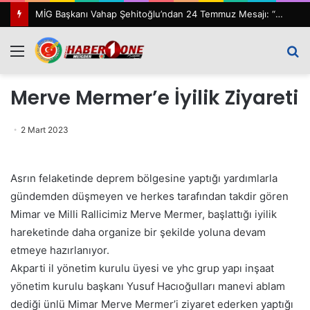
MİG Başkanı Vahap Şehitoğlu’ndan 24 Temmuz Mesajı: “111 Yıl Sonra Hâlâ Basın Özgürlüğünü Konuşuyoruz”
Menü
A
y
Merve Mermer’e İyilik Ziyareti
...
2 Mart 2023
Asrın felaketinde deprem bölgesine yaptığı yardımlarla
gündemden düşmeyen ve herkes tarafından takdir gören
Mimar ve Milli Rallicimiz Merve Mermer, başlattığı iyilik
hareketinde daha organize bir şekilde yoluna devam
etmeye hazırlanıyor.
Akparti il yönetim kurulu üyesi ve yhc grup yapı inşaat
yönetim kurulu başkanı Yusuf Hacıoğulları manevi ablam
dediği ünlü Mimar Merve Mermer’i ziyaret ederken yaptığı