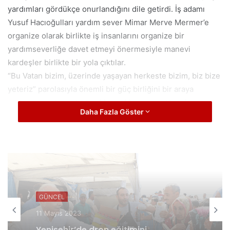
yardımları gördükçe onurlandığını dile getirdi. İş adamı
Yusuf Hacıoğulları yardım sever Mimar Merve Mermer’e
organize olarak birlikte iş insanlarını organize bir
yardımseverliğe davet etmeyi önermesiyle manevi
kardeşler birlikte bir yola çıktılar.
“Bu Vatan bizim, üzerinde yaşayan herkeste bizim, biz bize
yeteriz” parolasıyla önemli bir güç birliğini bir araya
toplamaya çalışacak olan Merve Mermer ve Yusuf
Daha Fazla Göster
Hacıoğulları, bu yara sarılana kadar biz burdayız vurgusunu
yaptılar.
GÜNCEL
GÜNCEL
11 Mayıs 2023
21 Kasım 2023