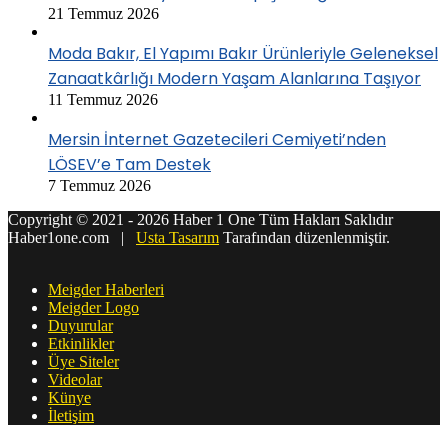
21 Temmuz 2026
Moda Bakır, El Yapımı Bakır Ürünleriyle Geleneksel
Zanaatkârlığı Modern Yaşam Alanlarına Taşıyor
11 Temmuz 2026
Mersin İnternet Gazetecileri Cemiyeti’nden
LÖSEV’e Tam Destek
7 Temmuz 2026
Copyright © 2021 - 2026 Haber 1 One Tüm Hakları Saklıdır
Haber1one.com |
Usta Tasarım
Tarafından düzenlenmiştir.
Meigder Haberleri
Meigder Logo
Duyurular
Etkinlikler
Üye Siteler
Videolar
Künye
İletişim