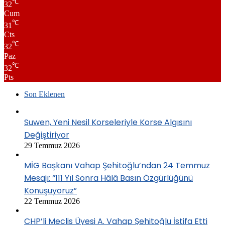
℃
32
Cum
℃
31
Cts
℃
32
Paz
℃
32
Pts
Son Eklenen
Suwen, Yeni Nesil Korseleriyle Korse Algısını
Değiştiriyor
29 Temmuz 2026
MİG Başkanı Vahap Şehitoğlu’ndan 24 Temmuz
Mesajı: “111 Yıl Sonra Hâlâ Basın Özgürlüğünü
Konuşuyoruz”
22 Temmuz 2026
CHP’li Meclis Üyesi A. Vahap Şehitoğlu İstifa Etti