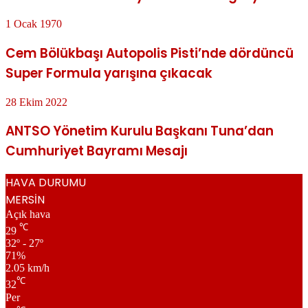
1 Ocak 1970
Cem Bölükbaşı Autopolis Pisti’nde dördüncü
Super Formula yarışına çıkacak
28 Ekim 2022
ANTSO Yönetim Kurulu Başkanı Tuna’dan
Cumhuriyet Bayramı Mesajı
HAVA DURUMU
MERSİN
Açık hava
℃
29
32º - 27º
71%
2.05 km/h
℃
32
Per