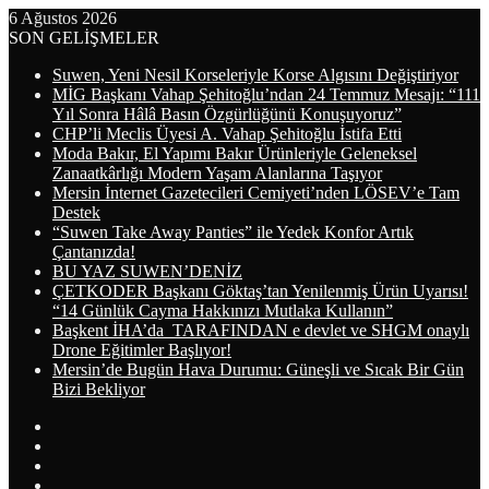
6 Ağustos 2026
SON GELİŞMELER
Suwen, Yeni Nesil Korseleriyle Korse Algısını Değiştiriyor
MİG Başkanı Vahap Şehitoğlu’ndan 24 Temmuz Mesajı: “111
Yıl Sonra Hâlâ Basın Özgürlüğünü Konuşuyoruz”
CHP’li Meclis Üyesi A. Vahap Şehitoğlu İstifa Etti
Moda Bakır, El Yapımı Bakır Ürünleriyle Geleneksel
Zanaatkârlığı Modern Yaşam Alanlarına Taşıyor
Mersin İnternet Gazetecileri Cemiyeti’nden LÖSEV’e Tam
Destek
“Suwen Take Away Panties” ile Yedek Konfor Artık
Çantanızda!
BU YAZ SUWEN’DENİZ
ÇETKODER Başkanı Göktaş’tan Yenilenmiş Ürün Uyarısı!
“14 Günlük Cayma Hakkınızı Mutlaka Kullanın”
Başkent İHA’da TARAFINDAN e devlet ve SHGM onaylı
Drone Eğitimler Başlıyor!
Mersin’de Bugün Hava Durumu: Güneşli ve Sıcak Bir Gün
Bizi Bekliyor
Arama
yap
Kayıt
...
Ol
WhatsApp
Telegram