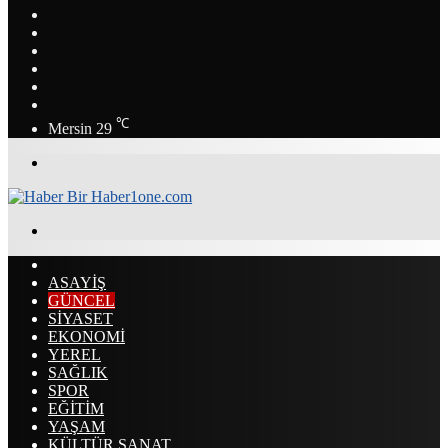
Instagram
YouTube
LinkedIn
Twitter
Facebook
RSS
℃
Mersin
29
Menü
Arama
yap
ANASAYFA
...
ASAYİŞ
GÜNCEL
SİYASET
EKONOMİ
YEREL
SAĞLIK
SPOR
EĞİTİM
YAŞAM
KÜLTÜR SANAT