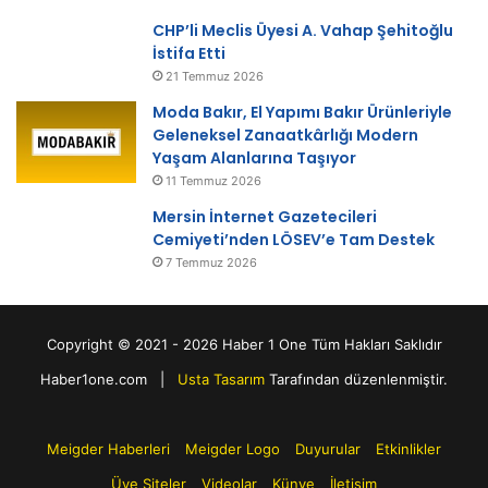
CHP’li Meclis Üyesi A. Vahap Şehitoğlu
İstifa Etti
21 Temmuz 2026
Moda Bakır, El Yapımı Bakır Ürünleriyle
Geleneksel Zanaatkârlığı Modern
Yaşam Alanlarına Taşıyor
11 Temmuz 2026
Mersin İnternet Gazetecileri
Cemiyeti’nden LÖSEV’e Tam Destek
7 Temmuz 2026
Copyright © 2021 - 2026 Haber 1 One Tüm Hakları Saklıdır
Haber1one.com |
Usta Tasarım
Tarafından düzenlenmiştir.
Meigder Haberleri
Meigder Logo
Duyurular
Etkinlikler
Üye Siteler
Videolar
Künye
İletişim