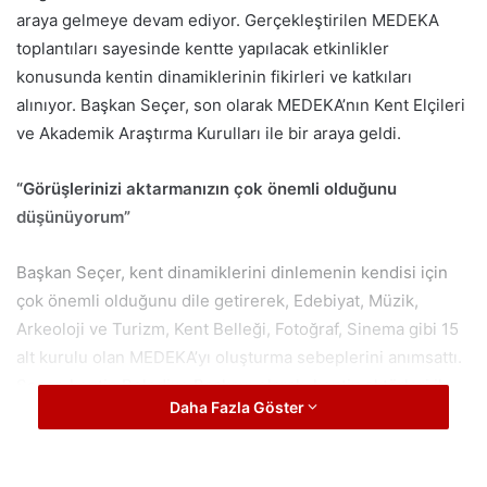
araya gelmeye devam ediyor. Gerçekleştirilen MEDEKA
toplantıları sayesinde kentte yapılacak etkinlikler
konusunda kentin dinamiklerinin fikirleri ve katkıları
alınıyor. Başkan Seçer, son olarak MEDEKA’nın Kent Elçileri
ve Akademik Araştırma Kurulları ile bir araya geldi.
“Görüşlerinizi aktarmanızın çok önemli olduğunu
düşünüyorum”
Başkan Seçer, kent dinamiklerini dinlemenin kendisi için
çok önemli olduğunu dile getirerek, Edebiyat, Müzik,
Arkeoloji ve Turizm, Kent Belleği, Fotoğraf, Sinema gibi 15
alt kurulu olan MEDEKA’yı oluşturma sebeplerini anımsattı.
Seçer, kentin Belediye Başkanı olarak, kentin aktörleri ile
Daha Fazla Göster
bir araya gelmesinin çok önemli olduğunu ifade
ederek,
“Bu toplantının amacı aslında iletişimi geliştirmek.
Yani bir anlamda hepimiz birbirimizi tanıyoruz. Resmi