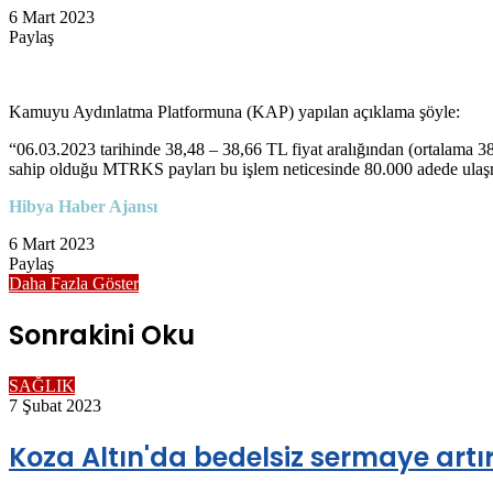
6 Mart 2023
Paylaş
Facebook
Twitter
LinkedIn
Messenger
Messenger
WhatsApp
Telegram
E-
Yazdır
Posta
ile
Kamuyu Aydınlatma Platformuna (KAP) yapılan açıklama şöyle:
paylaş
“06.03.2023 tarihinde 38,48 – 38,66 TL fiyat aralığından (ortalama 38,
sahip olduğu MTRKS payları bu işlem neticesinde 80.000 adede ulaşmı
Hibya Haber Ajansı
6 Mart 2023
Paylaş
Facebook
Twitter
LinkedIn
Messenger
Messenger
WhatsApp
Telegram
E-
Yazdır
Daha Fazla Göster
Posta
ile
Sonrakini Oku
paylaş
SAĞLIK
7 Şubat 2023
Koza Altın'da bedelsiz sermaye artı