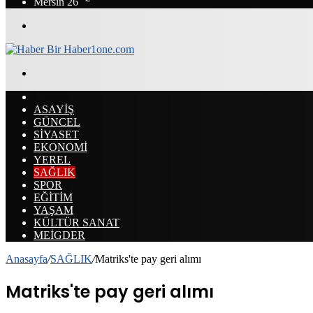
Mersin
26
Menü
Arama
yap
ANASAYFA
...
ASAYİŞ
GÜNCEL
SİYASET
EKONOMİ
YEREL
SAĞLIK
SPOR
EĞİTİM
YAŞAM
KÜLTÜR SANAT
MEİGDER
Anasayfa
/
SAĞLIK
/
Matriks'te pay geri alımı
Matriks'te pay geri alımı