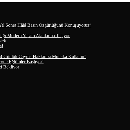
Yıl Sonra Hâlâ Basın Özgürlüğünü Konuşuyoruz”
lığı Modern Yaşam Alanlarına Taşıyor
stek
a!
4 Günlük Cayma Hakkınızı Mutlaka Kullanın”
e Eğitimler Başlıyor!
i Bekliyor