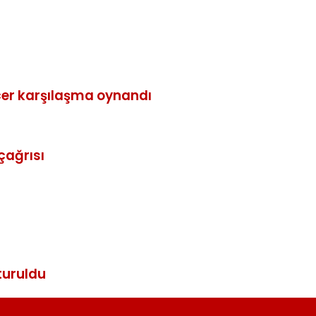
üçer karşılaşma oynandı
çağrısı
turuldu