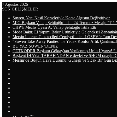
7 Ağustos 2026
SON GELİŞMELER
Suwen, Yeni Nesil Korseleriyle Korse Algısını Değiştiriyor
MİG Başkanı Vahap Şehitoğlu’ndan 24 Temmuz Mesajı: “111 
CHP’li Meclis Üyesi A. Vahap Şehitoğlu İstifa Etti
Moda Bakır, El Yapımı Bakır Ürünleriyle Geleneksel Zanaatkâr
Mersin İnternet Gazetecileri Cemiyeti’nden LÖSEV’e Tam De
“Suwen Take Away Panties” ile Yedek Konfor Artık Çantanızd
BU YAZ SUWEN’DENİZ
ÇETKODER Başkanı Göktaş’tan Yenilenmiş Ürün Uyarısı! “1
Başkent İHA’da TARAFINDAN e devlet ve SHGM onaylı Dron
Mersin’de Bugün Hava Durumu: Güneşli ve Sıcak Bir Gün Biz
Arama
yap
Kayıt
...
Ol
WhatsApp
Telegram
Instagram
YouTube
LinkedIn
Twitter
Facebook
RSS
℃