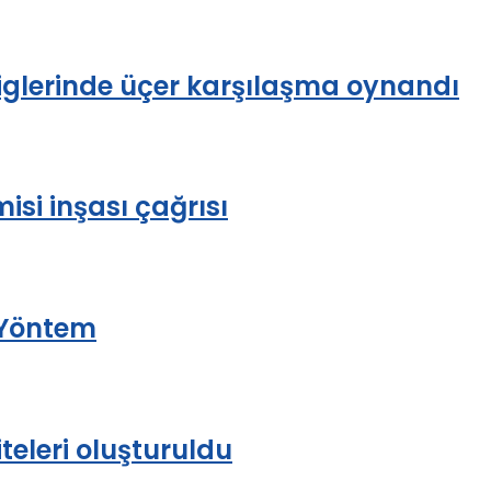
liglerinde üçer karşılaşma oynandı
isi inşası çağrısı
 Yöntem
eleri oluşturuldu