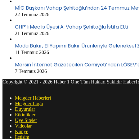
MİG Başkanı Vahap Şehitoğlu’ndan 24 Temmuz Mesajı
22 Temmuz 2026
CHP’li Meclis Üyesi A. Vahap Şehitoğlu İstifa Etti
21 Temmuz 2026
Moda Bakır, El Yapımı Bakır Ürünleriyle Geleneksel
11 Temmuz 2026
Mersin İnternet Gazetecileri Cemiyeti’nden LÖSEV
7 Temmuz 2026
Copyright © 2021 - 2026 Haber 1 One Tüm Hakları Saklıdır Habe
Meigder Haberleri
Meigder Logo
Duyurular
Etkinlikler
Üye Siteler
Videolar
Künye
İletişim