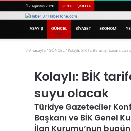
7 Ağustos 2026
SON GELİŞMELER
ANASAYFA
ASAYİŞ
GÜNCEL
SİYASET
EKONOMİ
YE
Anasayfa
/
GÜNCEL
/
Kolaylı: BİK tarife artışı basına can
Kolaylı: BİK tari
suyu olacak
Türkiye Gazeteciler Ko
Başkanı ve BİK Genel Kur
İlan Kurumu’nun bugün 