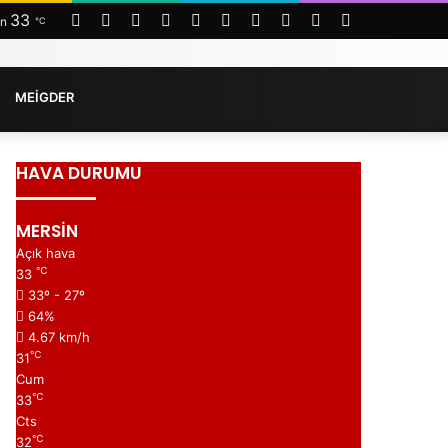
RSS
Facebook
Twitter
LinkedIn
YouTube
Instagram
Telegram
WhatsApp
Kayıt
Arama
33
in
℃
Ol
yap
...
MEİGDER
HAVA DURUMU
MERSİN
Açık hava
℃
33
33º - 27º
64%
4.67 km/h
℃
31
Cum
℃
33
Cts
℃
32