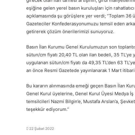
girecek olan ilan tarifesi artışının, girdi maliyetler
eşiğine gelen yerel basın kuruluşları için rahatlatı
açıklamasında şu görüşlere yer verdi; “Toplam 36 
Gazeteciler Konfederasyonumuzu temsil eden arkada
getirerek çözüm önerilerimizi sunuyoruz.
Basın İlan Kurumu Genel Kurulumuzun son toplantısın
sütun/cm fiyatı 20,40 TL olan ilan bedeli, 35 TL’ye y
uygulanan sütun/cm fiyatı da 49,35 TL’den 63 TL’ye
an önce Resmi Gazetede yayınlanarak 1 Mart itibari
Bu kararın alınmasında emeği geçen Basın İlan Ku
Genel Kurul üyelerine, Genel Kurul Üyesi Medya İş 
temsilcileri Nazmi Bilgin’e, Mustafa Arslan’a, Şevk
teşekkür ediyorum.”
22 Şubat 2022