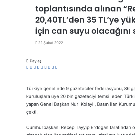
toplantısında alınan “Re
20,40TL’den 35 TL’ye yük
için can suyu olacağını 
22 Şubat 2022
Paylaş
Facebook
Twitter
LinkedIn
Messenger
Messenger
WhatsApp
Telegram
E-
Yazdır
Posta
ile
paylaş
Türkiye genelinde 9 gazeteciler federasyonu, 86 ga
kuruluşlara üye 20 bin gazeteciyi temsil eden Türk
yapan Genel Başkan Nuri Kolaylı, Basın ilan Kurumu
çekti.
Cumhurbaşkanı Recep Tayyip Erdoğan tarafından o