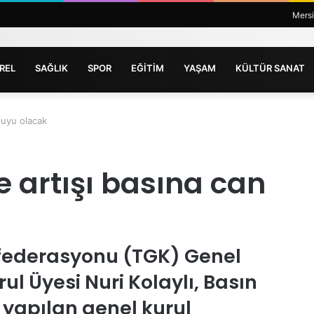
Mers
REL
SAĞLIK
SPOR
EĞİTİM
YAŞAM
KÜLTÜR SANAT
 suyu olacak
fe artışı basına can
nfederasyonu (TGK) Genel
ul Üyesi Nuri Kolaylı, Basın
yapılan genel kurul