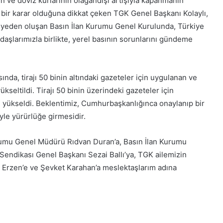
inin ve döviz kurlarının olağandışı artışıyla kapanmanın
cı bir karar olduğuna dikkat çeken TGK Genel Başkanı Kolaylı,
üyeden oluşan Basın İlan Kurumu Genel Kurulunda, Türkiye
şlarımızla birlikte, yerel basının sorunlarını gündeme
da, tirajı 50 binin altındaki gazeteler için uygulanan ve
ükseltildi. Tirajı 50 binin üzerindeki gazeteler için
 yükseldi. Beklentimiz, Cumhurbaşkanlığınca onaylanıp bir
yle yürürlüğe girmesidir.
rumu Genel Müdürü Rıdvan Duran’a, Basın İlan Kurumu
Sendikası Genel Başkanı Sezai Ballı’ya, TGK ailemizin
et Erzen’e ve Şevket Karahan’a meslektaşlarım adına