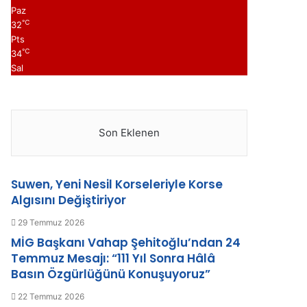
Paz
℃
32
Pts
℃
34
Sal
Son Eklenen
Suwen, Yeni Nesil Korseleriyle Korse
Algısını Değiştiriyor
29 Temmuz 2026
MİG Başkanı Vahap Şehitoğlu’ndan 24
Temmuz Mesajı: “111 Yıl Sonra Hâlâ
Basın Özgürlüğünü Konuşuyoruz”
22 Temmuz 2026