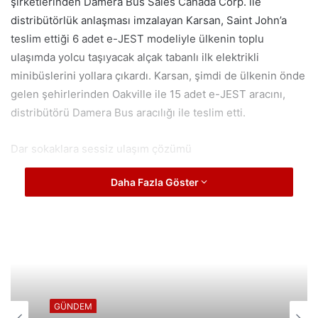
şirketlerinden Damera Bus Sales Canada Corp. ile
distribütörlük anlaşması imzalayan Karsan, Saint John’a
teslim ettiği 6 adet e-JEST modeliyle ülkenin toplu
ulaşımda yolcu taşıyacak alçak tabanlı ilk elektrikli
minibüslerini yollara çıkardı. Karsan, şimdi de ülkenin önde
gelen şehirlerinden Oakville ile 15 adet e-JEST aracını,
distribütörü Damera Bus aracılığı ile teslim etti.
Dar sokaklara sessiz ulaşım çözümü
Daha Fazla Göster
Avrupa’nın en çok satılan elektrikli minibüsü e-JEST ile
Avrupa’da 3 yıldır pazar liderliğini sürdüren Karsan, Kuzey
Amerika pazarındaki varlığını hızla artırmayı amaçlıyor.
Kanada’nın en yaşanabilir şehri olma vizyonuna sahip
Oakville, dar sokaklı yaşam alanlarıyla dikkat çekiyor.
Kentte dizel araçların yerini alacak e-JEST’ler, ideal
GÜNDEM
boyutları ve sessizliğiyle bölgenin huzuruna da katkı