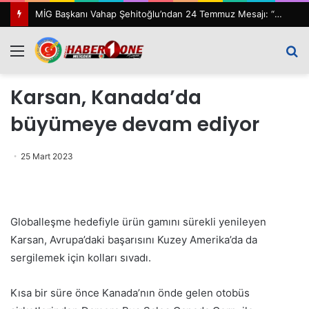
MİG Başkanı Vahap Şehitoğlu’ndan 24 Temmuz Mesajı: “111 Yıl Sonra Hâlâ Basın Özgürlüğünü Konuşuyoruz”
Menü
A
y
Karsan, Kanada’da
...
büyümeye devam ediyor
25 Mart 2023
Globalleşme hedefiyle ürün gamını sürekli yenileyen
Karsan, Avrupa’daki başarısını Kuzey Amerika’da da
sergilemek için kolları sıvadı.
Kısa bir süre önce Kanada’nın önde gelen otobüs