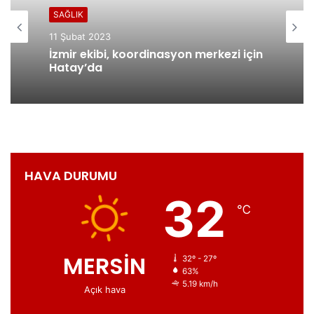
SAĞLIK
11 Şubat 2023
İzmir ekibi, koordinasyon merkezi için
Hatay’da
HAVA DURUMU
32
℃
MERSİN
32º - 27º
63%
5.19 km/h
Açık hava