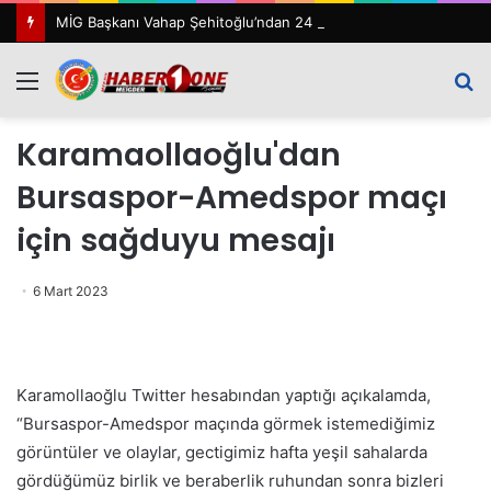
MİG Başkanı Vahap Şehitoğlu’ndan 24 Temmuz Mesajı: “111 Yıl Sonra Hâlâ Basın Özgürlüğünü Konuşuyoruz”
Menü
A
y
Karamaollaoğlu'dan
...
Bursaspor-Amedspor maçı
için sağduyu mesajı
6 Mart 2023
Karamollaoğlu Twitter hesabından yaptığı açıkalamda,
“Bursaspor-Amedspor maçında görmek istemediğimiz
görüntüler ve olaylar, gectigimiz hafta yeşil sahalarda
gördüğümüz birlik ve beraberlik ruhundan sonra bizleri