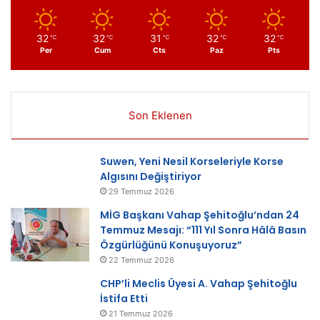
32
32
31
32
32
℃
℃
℃
℃
℃
Per
Cum
Cts
Paz
Pts
Son Eklenen
Suwen, Yeni Nesil Korseleriyle Korse
Algısını Değiştiriyor
29 Temmuz 2026
MİG Başkanı Vahap Şehitoğlu’ndan 24
Temmuz Mesajı: “111 Yıl Sonra Hâlâ Basın
Özgürlüğünü Konuşuyoruz”
22 Temmuz 2026
CHP’li Meclis Üyesi A. Vahap Şehitoğlu
İstifa Etti
21 Temmuz 2026