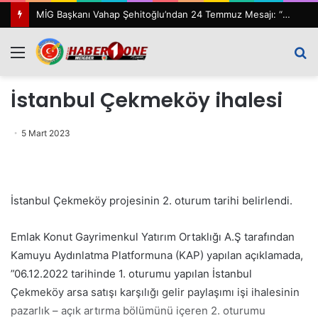
MİG Başkanı Vahap Şehitoğlu’ndan 24 Temmuz Mesajı: “111 Yıl Sonra Hâlâ Basın Özgürlüğünü Konuşuyoruz”
Menü
A
y
İstanbul Çekmeköy ihalesi
...
5 Mart 2023
İstanbul Çekmeköy projesinin 2. oturum tarihi belirlendi.
Emlak Konut Gayrimenkul Yatırım Ortaklığı A.Ş tarafından
Kamuyu Aydınlatma Platformuna (KAP) yapılan açıklamada,
”06.12.2022 tarihinde 1. oturumu yapılan İstanbul
Çekmeköy arsa satışı karşılığı gelir paylaşımı işi ihalesinin
pazarlık – açık artırma bölümünü içeren 2. oturumu