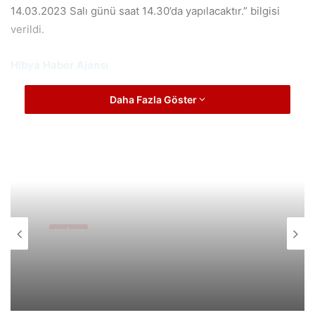
14.03.2023 Salı günü saat 14.30’da yapılacaktır.” bilgisi
verildi.
Hibya Haber Ajansı
Daha Fazla Göster
SAĞLIK
SAĞLIK
22 Ocak 2023
19 Şubat 2023
Şırnak'ta korucu Nimet Encu şehit
oldu