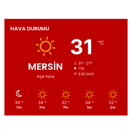
Smart Güneş Teknolojileri'nden yeni
iş anlaşması
HAVA DURUMU
31
℃
MERSİN
31º - 27º
71%
3.82 km/h
Açık hava
30
34
32
34
32
℃
℃
℃
℃
℃
Cts
Paz
Pts
Sal
Çar