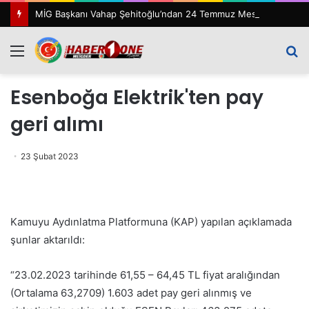
MİG Başkanı Vahap Şehitoğlu’ndan 24 Temmuz Mesajı: “111 Yıl Sonra Hâlâ Basın Özgürlüğünü Konuşuyoruz”
Menü
A
y
Esenboğa Elektrik'ten pay
...
geri alımı
23 Şubat 2023
Kamuyu Aydınlatma Platformuna (KAP) yapılan açıklamada
şunlar aktarıldı:
“23.02.2023 tarihinde 61,55 – 64,45 TL fiyat aralığından
(Ortalama 63,2709) 1.603 adet pay geri alınmış ve