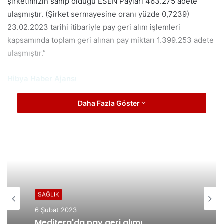
şirketimizin sahip olduğu ESEN Payları 463.275 adete
ulaşmıştır. (Şirket sermayesine oranı yüzde 0,7239)
23.02.2023 tarihi itibariyle pay geri alım işlemleri
kapsamında toplam geri alınan pay miktarı 1.399.253 adete
ulaşmıştır.”
Hibya Haber Ajansı
Daha Fazla Göster
SAĞLIK
6 Şubat 2023
Meditera'da pay geri alımı