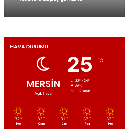
HAVA DURUMU
25
℃
MERSİN
32º - 24º
85%
1.32 km/h
Açık hava
32
32
31
32
32
℃
℃
℃
℃
℃
Per
Cum
Cts
Paz
Pts