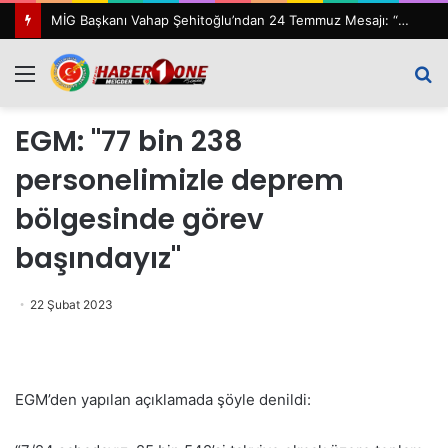
MİG Başkanı Vahap Şehitoğlu’ndan 24 Temmuz Mesajı: “111 Yıl Sonra Hâlâ Basın Özgürlüğünü Konuşuyoruz”
Menü
A
y
EGM: "77 bin 238
...
personelimizle deprem
bölgesinde görev
başındayız"
22 Şubat 2023
EGM’den yapılan açıklamada şöyle denildi: