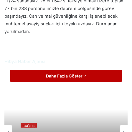
“7/24 sahadayız. 25 bin 542’si takviye olmak üzere toplam
77 bin 238 personelimizle deprem bölgesinde görev
başındayız. Can ve mal güvenliğine karşı işlenebilecek
muhtemel asayiş suçları için teyakkuzdayız. Durmadan
yorulmadan.”
Hibya Haber Ajansı
Daha Fazla Göster
SAĞLIK