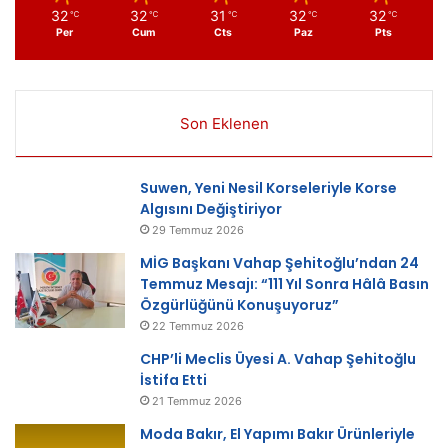
32
32
31
32
32
℃
℃
℃
℃
℃
Per
Cum
Cts
Paz
Pts
Son Eklenen
Suwen, Yeni Nesil Korseleriyle Korse
Algısını Değiştiriyor
29 Temmuz 2026
MİG Başkanı Vahap Şehitoğlu’ndan 24
Temmuz Mesajı: “111 Yıl Sonra Hâlâ Basın
Özgürlüğünü Konuşuyoruz”
22 Temmuz 2026
CHP’li Meclis Üyesi A. Vahap Şehitoğlu
İstifa Etti
21 Temmuz 2026
Moda Bakır, El Yapımı Bakır Ürünleriyle