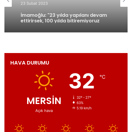
23 Şubat 2023
SAĞLIK
İmamoğlu: "23 yılda yapılanı devam
5 Ocak 2023
ettirirsek, 100 yılda bitiremiyoruz
İstanbul'un yenilenmesini"
LG, herkes için daha iyi bir yaşam
sağlayarak, yenilik taahhüdünü
sunuyor
HAVA DURUMU
32
℃
MERSİN
32º - 27º
63%
5.19 km/h
Açık hava