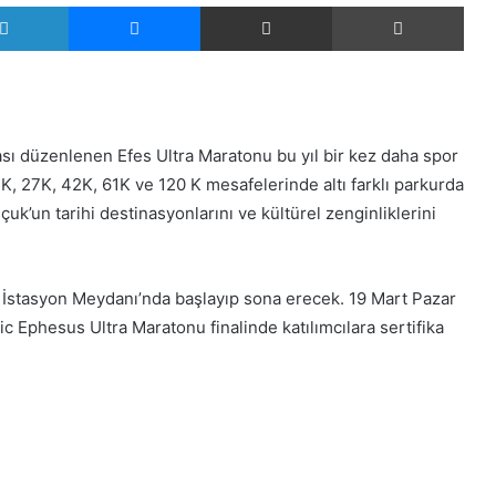
LinkedIn
Messenger
E-Posta ile paylaş
Yazd
tası düzenlenen Efes Ultra Maratonu bu yıl bir kez daha spor
12K, 27K, 42K, 61K ve 120 K mesafelerinde altı farklı parkurda
uk’un tarihi destinasyonlarını ve kültürel zenginliklerini
Aruz Vezni seyirciden tam not aldı
ı İstasyon Meydanı’nda başlayıp sona erecek. 19 Mart Pazar
İzmir’de Yaşar Üniversitesi
c Ephesus Ultra Maratonu finalinde katılımcılara sertifika
öğrencileri karakılçık tohumu ekimi
yaptı.
İran İslam Cumhuriyeti Dışişleri
Bakanı Abdullahiyan, Türkiye'ye
gelecek