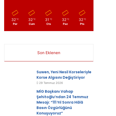
ır
32
32
31
32
32
℃
℃
℃
℃
℃
Per
Cum
Cts
Paz
Pts
Son Eklenen
Suwen, Yeni Nesil Korseleriyle
Korse Algısını Değiştiriyor
29 Temmuz 2026
MİG Başkanı Vahap
Şehitoğlu’ndan 24 Temmuz
Mesajı: “111 Yıl Sonra Hâlâ
Basın Özgürlüğünü
Konuşuyoruz”