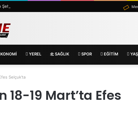
MİG Başkanı Vahap Şehitoğlu’ndan 24 Temmuz Mesajı: “111 Yıl Sonra Hâlâ Basın Özgürlüğünü Konuşuyoruz”
Mer
KONOMİ
YEREL
SAĞLIK
SPOR
EĞİTİM
YA
Efes Selçuk’ta
n 18-19 Mart’ta Efes