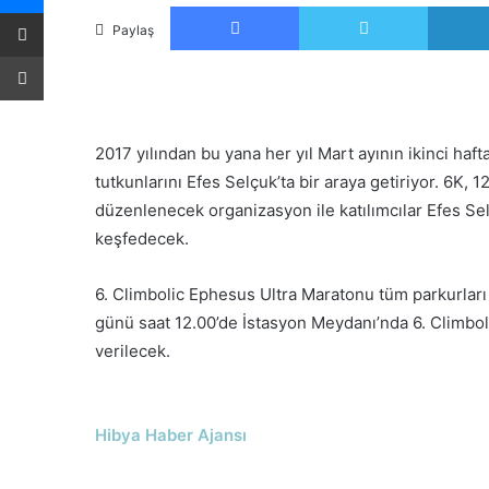
Facebook
Twitter
E-Posta ile paylaş
Paylaş
Yazdır
2017 yılından bu yana her yıl Mart ayının ikinci haf
tutkunlarını Efes Selçuk’ta bir araya getiriyor. 6K, 
düzenlenecek organizasyon ile katılımcılar Efes Selç
keşfedecek.
6. Climbolic Ephesus Ultra Maratonu tüm parkurlar
günü saat 12.00’de İstasyon Meydanı’nda 6. Climboli
verilecek.
Hibya Haber Ajansı