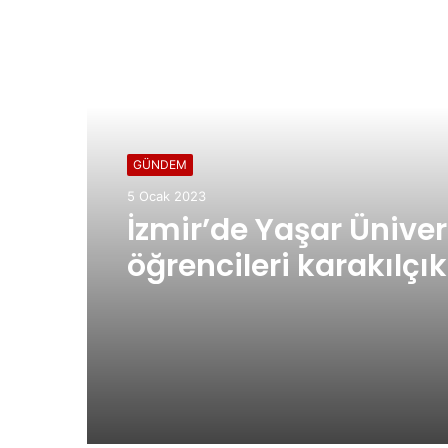
Sonrakini Oku
GÜNDEM
5 Ocak 2023
İzmir’de Yaşar Üniver
öğrencileri karakılçık
tohumu ekimi yaptı.