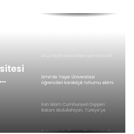
Bakan Soylu: "Harun Elbak kod adlı
terörist gözaltına alındı"
İrfan Tongo için anlamlı mesaj
Aruz Vezni seyirciden tam not aldı
sitesi
İzmir’de Yaşar Üniversitesi
öğrencileri karakılçık tohumu ekimi
yaptı.
İran İslam Cumhuriyeti Dışişleri
Bakanı Abdullahiyan, Türkiye'ye
gelecek
Bakan Soylu: "Harun Elbak kod adlı