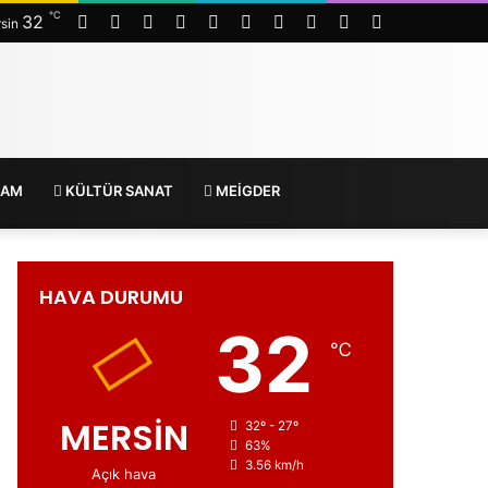
℃
RSS
Facebook
Twitter
LinkedIn
YouTube
Instagram
Telegram
WhatsApp
Kayıt
Arama
32
sin
Ol
yap
...
ŞAM
KÜLTÜR SANAT
MEİGDER
HAVA DURUMU
32
℃
MERSİN
32º - 27º
63%
3.56 km/h
Açık hava