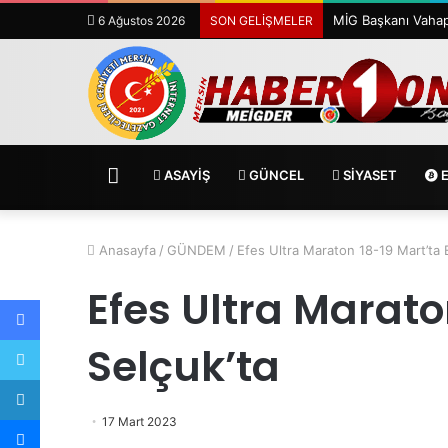
6 Ağustos 2026
SON GELİŞMELER
ANASAYFA
ASAYİŞ
GÜNCEL
SİYASET
E
Anasayfa
/
GÜNDEM
/
Efes Ultra Maraton 18-19 Mart’ta 
Efes Ultra Marato
Facebook
Twitter
Selçuk’ta
LinkedIn
Messenger
17 Mart 2023