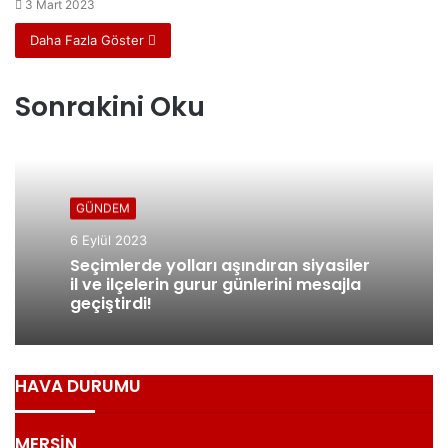
3 Mart 2023
Daha Fazla Göster
Sonrakini Oku
GÜNDEM
6 Eylül 2023
Seçimlerde yolları aşındıran siyasiler
il ve ilçelerin gurur günlerini mesajla
geçiştirdi!
HAVA DURUMU
MERSİN