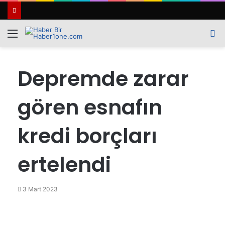
Menü
A
y
...
Depremde zarar
gören esnafın
kredi borçları
ertelendi
3 Mart 2023