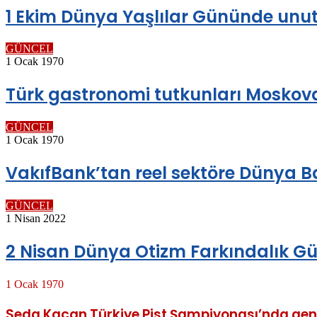
1 Ekim Dünya Yaşlılar Gününde unu
GÜNCEL
1 Ocak 1970
Türk gastronomi tutkunları Moskova 
GÜNCEL
1 Ocak 1970
VakıfBank’tan reel sektöre Dünya B
GÜNCEL
1 Nisan 2022
2 Nisan Dünya Otizm Farkındalık G
1 Ocak 1970
Seda Kaçan Türkiye Pist Şampiyonası’nda genel 