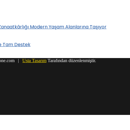
 Zanaatkârlığı Modern Yaşam Alanlarına Taşıyor
’e Tam Destek
r1one.com |
Usta Tasarım
Tarafından düzenlenmiştir.