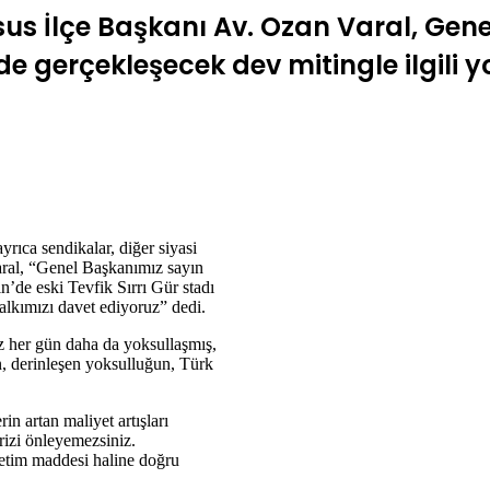
us İlçe Başkanı Av. Ozan Varal, Gen
e gerçekleşecek dev mitingle ilgili 
yrıca sendikalar, diğer siyasi
Varal, “Genel Başkanımız sayın
’de eski Tevfik Sırrı Gür stadı
alkımızı davet ediyoruz” dedi.
z her gün daha da yoksullaşmış,
in, derinleşen yoksulluğun, Türk
rin artan maliyet artışları
rizi önleyemezsiniz.
etim maddesi haline doğru