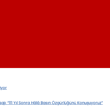
iyor
: “111 Yıl Sonra Hâlâ Basın Özgürlüğünü Konuşuyoruz”