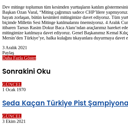
Dev mitinge toplumun tüm kesimden yurttaşların katılım göstermesin
Başkan Ozan Varal, “Miting çağrımızı sadece CHP’lilere yapmıyoruz
hayatı zorlaşan, bütün kesimleri mitingimize davet ediyoruz. Tüm yurtt
biçimde Milletin Sesi Mitinge katılmalarını önemsiyoruz. 4 Aralık Cu
itibaren Tarsus Rasim Dokur Baca Alanı’ndan araçlarımız hareket ede
mitingimize katılmaya davet ediyoruz. Genel Başkanımız Kemal Kılıçdar
Mersin’den Türkiye’ye, halka kulağını tıkayanlara duyurmaya davet 
3 Aralık 2021
Paylaş
Facebook
Twitter
LinkedIn
Messenger
Messenger
WhatsApp
Telegram
E-
Yazdır
Daha Fazla Göster
Posta
ile
Sonrakini Oku
paylaş
GÜNCEL
1 Ocak 1970
Seda Kaçan Türkiye Pist Şampiyonası
GÜNCEL
3 Ekim 2021