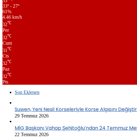
33
33º - 27º
61%
4.46 km/h
℃
32
Per
℃
32
Cum
℃
31
Cts
℃
32
Paz
℃
32
Pts
Son Eklenen
Suwen, Yeni Nesil Korseleriyle Korse Algısını Değiştir
29 Temmuz 2026
MİG Başkanı Vahap Şehitoğlu’ndan 24 Temmuz Mesajı
22 Temmuz 2026