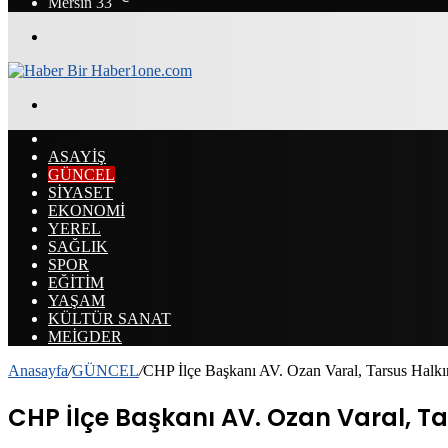
Mersin
33
Menü
Arama
yap
ANASAYFA
...
ASAYİŞ
GÜNCEL
SİYASET
EKONOMİ
YEREL
SAĞLIK
SPOR
EĞİTİM
YAŞAM
KÜLTÜR SANAT
MEİGDER
Anasayfa
/
GÜNCEL
/
CHP İlçe Başkanı AV. Ozan Varal, Tarsus Halkını
CHP İlçe Başkanı AV. Ozan Varal, Tars