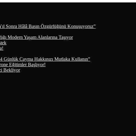
Yıl Sonra Hâlâ Basın Özgürlüğünü Konuşuyoruz”
lığı Modern Yaşam Alanlarına Taşıyor
stek
a!
4 Günlük Cayma Hakkınızı Mutlaka Kullanın”
e Eğitimler Başlıyor!
i Bekliyor