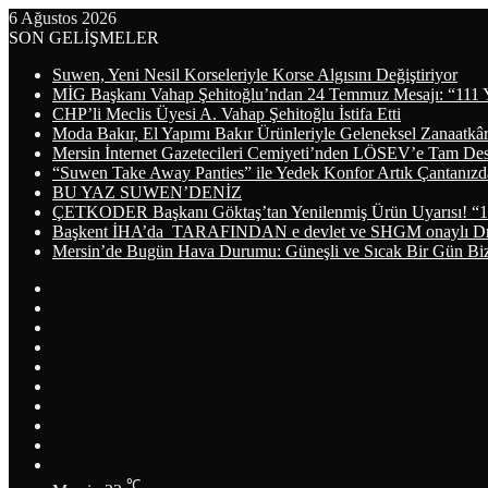
6 Ağustos 2026
SON GELİŞMELER
Suwen, Yeni Nesil Korseleriyle Korse Algısını Değiştiriyor
MİG Başkanı Vahap Şehitoğlu’ndan 24 Temmuz Mesajı: “111 
CHP’li Meclis Üyesi A. Vahap Şehitoğlu İstifa Etti
Moda Bakır, El Yapımı Bakır Ürünleriyle Geleneksel Zanaatkâr
Mersin İnternet Gazetecileri Cemiyeti’nden LÖSEV’e Tam De
“Suwen Take Away Panties” ile Yedek Konfor Artık Çantanızd
BU YAZ SUWEN’DENİZ
ÇETKODER Başkanı Göktaş’tan Yenilenmiş Ürün Uyarısı! “1
Başkent İHA’da TARAFINDAN e devlet ve SHGM onaylı Dron
Mersin’de Bugün Hava Durumu: Güneşli ve Sıcak Bir Gün Biz
Arama
yap
Kayıt
...
Ol
WhatsApp
Telegram
Instagram
YouTube
LinkedIn
Twitter
Facebook
RSS
℃