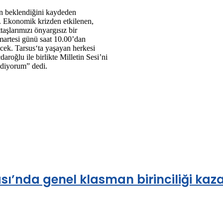
in beklendiğini kaydeden
. Ekonomik krizden etkilenen,
aşlarımızı önyargısız bir
martesi günü saat 10.00’dan
cek. Tarsus‘ta yaşayan herkesi
oğlu ile birlikte Milletin Sesi’ni
ediyorum” dedi.
’nda genel klasman birinciliği kazan