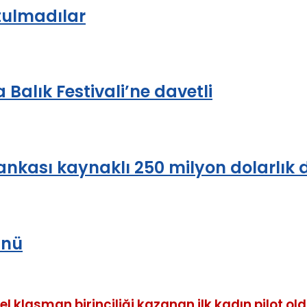
tulmadılar
Balık Festivali’ne davetli
ankası kaynaklı 250 milyon dolarlık 
ünü
klasman birinciliği kazanan ilk kadın pilot old