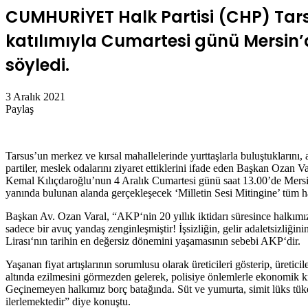
CUMHURİYET Halk Partisi (CHP) Tars
katılımıyla Cumartesi günü Mersin’d
söyledi.
3 Aralık 2021
Paylaş
Facebook
Twitter
LinkedIn
Messenger
Messenger
WhatsApp
Telegram
E-
Yazdır
Posta
ile
Tarsus’un merkez ve kırsal mahallelerinde yurttaşlarla buluştuklarını, a
paylaş
partiler, meslek odalarını ziyaret ettiklerini ifade eden Başkan Ozan 
Kemal Kılıçdaroğlu’nun 4 Aralık Cumartesi günü saat 13.00’de Mersin
yanında bulunan alanda gerçekleşecek ‘Milletin Sesi Mitingine’ tüm h
Başkan Av. Ozan Varal, “AKP‘nin 20 yıllık iktidarı süresince halkımı
sadece bir avuç yandaş zenginleşmiştir! İşsizliğin, gelir adaletsizliğin
Lirası‘nın tarihin en değersiz dönemini yaşamasının sebebi AKP‘dir.
Yaşanan fiyat artışlarının sorumlusu olarak üreticileri gösterip, üreticile
altında ezilmesini görmezden gelerek, polisiye önlemlerle ekonomik k
Geçinemeyen halkımız borç batağında. Süt ve yumurta, simit lüks tük
ilerlemektedir” diye konuştu.