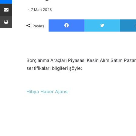
E-Posta ile paylaş
7 Mart 2023
Yazdır
Facebook
Twitter
Paylaş
Borçlanma Araçları Piyasası Kesin Alım Satım Pazar
sertifikaları bilgileri şöyle:
Hibya Haber Ajansı
Sonrakini Oku