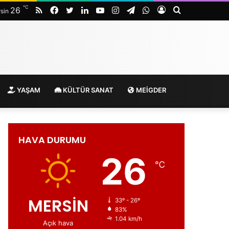
℃
RSS
Facebook
Twitter
LinkedIn
YouTube
Instagram
Telegram
WhatsApp
Kayıt
Arama
26
sin
Ol
yap
...
YAŞAM
KÜLTÜR SANAT
MEİGDER
HAVA DURUMU
26
℃
MERSİN
33º - 26º
83%
1.04 km/h
Açık hava