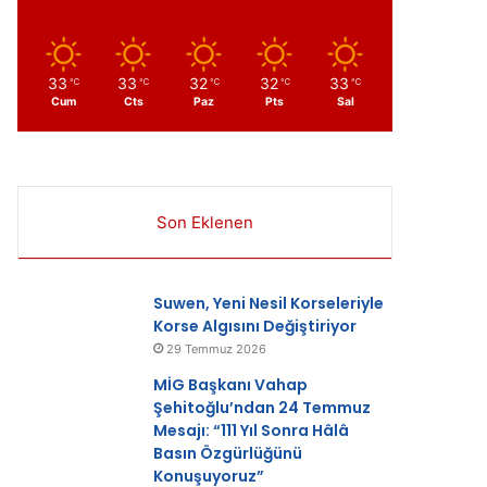
ır
33
33
32
32
33
℃
℃
℃
℃
℃
Cum
Cts
Paz
Pts
Sal
Son Eklenen
Suwen, Yeni Nesil Korseleriyle
Korse Algısını Değiştiriyor
29 Temmuz 2026
MİG Başkanı Vahap
Şehitoğlu’ndan 24 Temmuz
Mesajı: “111 Yıl Sonra Hâlâ
Basın Özgürlüğünü
Konuşuyoruz”