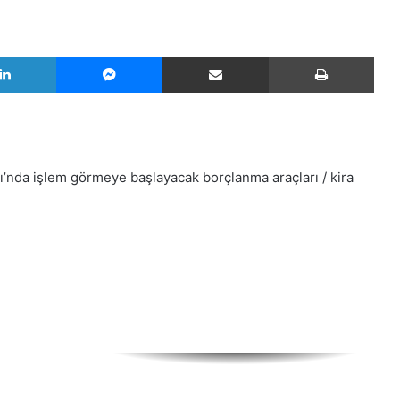
Başkan Uysal, Madımak Katliamı’nın
LinkedIn
Messenger
E-Posta ile paylaş
Yazd
30’uncu yılını Sivas'ta andı
Bahçeli'den Meral Akşener'e tepki!
ı’nda işlem görmeye başlayacak borçlanma araçları / kira
Kocaeli Büyükşehir'den Amir Ateş'e
muhteşem vefa gecesi
İstanbul'da zammı beğenmeyen
taksicilerden tepkili karar… Taksiciler
yüzde 100 zam istiyor
Malatya Arguvan'a yeni spor salonu