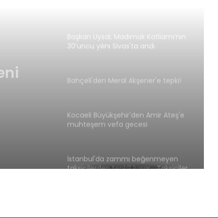
Başkan Uysal, Madımak Katliamı’nın
30’uncu yılını Sivas'ta andı
Bahçeli'den Meral Akşener'e tepki!
mak
Kocaeli Büyükşehir'den Amir Ateş'e
yılını
muhteşem vefa gecesi
eni
İstanbul'da zammı beğenmeyen
taksicilerden tepkili karar… Taksiciler
yüzde 100 zam istiyor
Malatya Arguvan'a yeni spor salonu
Başkan Uysal, Madımak Katliamı’nın