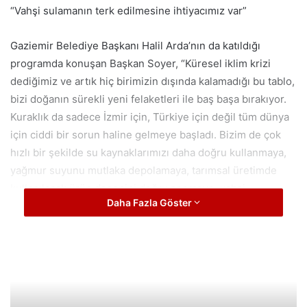
“Vahşi sulamanın terk edilmesine ihtiyacımız var”
Gaziemir Belediye Başkanı Halil Arda’nın da katıldığı
programda konuşan Başkan Soyer, “Küresel iklim krizi
dediğimiz ve artık hiç birimizin dışında kalamadığı bu tablo,
bizi doğanın sürekli yeni felaketleri ile baş başa bırakıyor.
Kuraklık da sadece İzmir için, Türkiye için değil tüm dünya
için ciddi bir sorun haline gelmeye başladı. Bizim de çok
hızlı bir şekilde su kaynaklarımızı daha doğru kullanmaya,
yağmur suyunu mutlaka depolamaya, tarımsal üretimde
kullanılacak ürün desenini doğru seçmeye, vahşi
Daha Fazla Göster
sulamanın terk edilmesine ihtiyacımız var.” dedi.
“Kuraklığın bize ödeteceği bedeller çok ağır”
Başkan Soyer, 22 Mart Dünya Su Günü’nde yurttaşlara su
tasarrufu çağrısında bulunarak, “Eğer aklımızı başımıza