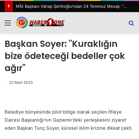
MİG Başkanı Vahap Şehitoğlu’ndan 24 Temmuz Mesajı: “111 Yıl Sonra Hâlâ Basın Özgürlüğünü Konuşuyoruz”
Menü
A
y
Başkan Soyer: "Kuraklığın
...
bize ödeteceği bedeller çok
ağır"
22 Mart 2023
Belediye bünyesinde pilot bölge olarak seçilen İtfaiye
Dairesi Başkanlığı’nın Gaziemir’deki yerleşkesini ziyaret
eden Başkan Tunç Soyer, küresel iklim krizine dikkat çekti.