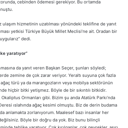
k zorunda, cebinden ödemesi gerekiyor. Bu ortamda
onuştu.
iz ulaşım hizmetinin uzatılması yönündeki teklifine de yanıt
ası yetkisi Türkiye Büyük Millet Meclisi’ne ait. Oradan bir
 uygularız” dedi.
ike yaratıyor”
uşmasına da yanıt veren Başkan Seçer, şunları söyledi;
rlerde zemine de çok zarar veriyor. Yeraltı suyuna çok fazla
bir ağaç türü ya da marangozların veya mobilya sektörünün
e hiçbir bitki yetişmez. Böyle de bir sıkıntılı bitkidir.
k Okaliptus Ormanları gibi. Bizim şu anda Atatürk Parkı’nda
ü Deresi ıslahında ağaç kesimi olmuştu. Biz de derin budama
ı da anlamakta zorlanıyorum. Maalesef bazı insanlar her
lsiniz. Böyle bir doğru da yok. Biz bunu bilinçli
minde tehlike yaratıyor. Çok kırılganlar, çok gevrekler, aşırı