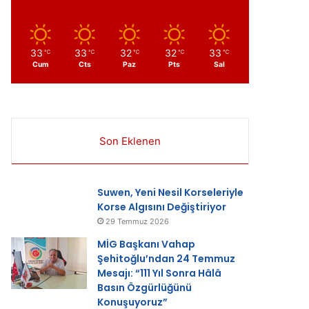
33
33
32
32
33
℃
℃
℃
℃
℃
Cum
Cts
Paz
Pts
Sal
Son Eklenen
ır
Suwen, Yeni Nesil Korseleriyle
Korse Algısını Değiştiriyor
29 Temmuz 2026
MİG Başkanı Vahap
Şehitoğlu’ndan 24 Temmuz
Mesajı: “111 Yıl Sonra Hâlâ
Basın Özgürlüğünü
Konuşuyoruz”