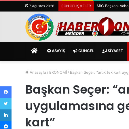
7 Ağustos 2026
SON GELİŞMELER
ANASAYFA
ASAYİŞ
GÜNCEL
SİYASET
Anasayfa
/
EKONOMİ
/
Başkan Seçer: “artık tek kart uy
Başkan Seçer: “ar
Facebook
Twitter
uygulamasına ge
LinkedIn
kart”
Messenger