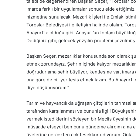
talebi de değerlendiren Başkan Seçer, “Toroslar bö
imarda farklı bir uygulamalar sonucu elde ettiğimiz 
hizmetine sunulacak. Mezarlık İşleri ile Emlak İstimla
Toroslar Belediyesi ile iletişim halinde olalım. Toros
Anayurt’ta olduğu gibi. Anayurt’un toplam büyüklü
Dediğiniz gibi; gelecek yüzyılın problemi çözülmüş o
Başkan Seçer, mezarlıklar konusunda son olarak şunl
etmek zorundayız. Şehrin içinde kalıyor mezarlıkla
doğrudur ama şehir büyüyor, kentleşme var, imara açı
ona göre de bir yer tesis etmek lazım. Bu Anayurt
diye düşünüyorum.”
Tarım ve hayvancılıkla uğraşan çiftçilerin tarımsal 
tarafından karşılanması ve bununla ilgili Büyükşehi
vermek istediklerini söyleyen bir Meclis üyesinin 
müsaade etseydi ben bunu gündeme alırdım ama elbe
üyelerine gerçekten çok teşekkür ediyorum. Onlar d