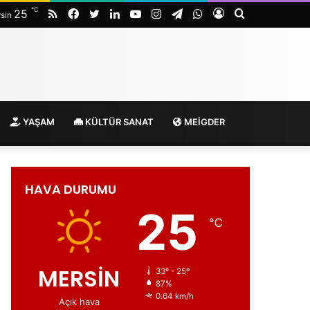
℃
RSS
Facebook
Twitter
LinkedIn
YouTube
Instagram
Telegram
WhatsApp
Kayıt
Arama
25
sin
Ol
yap
...
YAŞAM
KÜLTÜR SANAT
MEİGDER
HAVA DURUMU
25
℃
MERSİN
33º - 25º
87%
0.64 km/h
Açık hava