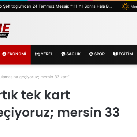
MİG Başkanı Vahap Şehitoğlu’ndan 24 Temmuz Mesajı: “111 Yıl Sonra Hâlâ Basın Özgürlüğünü Konuşuyoruz”
Mer
EKONOMİ
YEREL
SAĞLIK
SPOR
EĞİTİM
gulamasına geçiyoruz; mersin 33 kart”
tık tek kart
çiyoruz; mersin 33