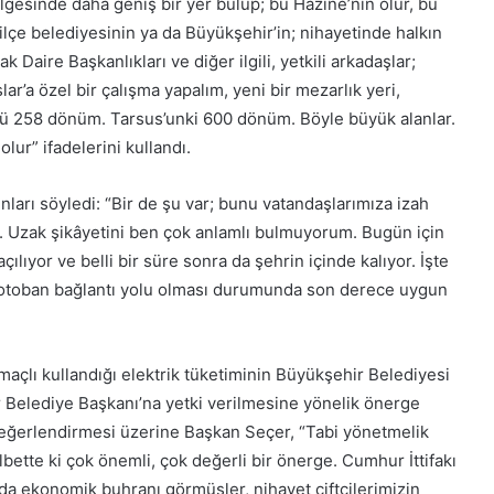
lgesinde daha geniş bir yer bulup; bu Hazine’nin olur, bu
ilçe belediyesinin ya da Büyükşehir’in; nihayetinde halkın
k Daire Başkanlıkları ve diğer ilgili, yetkili arkadaşlar;
lar’a özel bir çalışma yapalım, yeni bir mezarlık yeri,
ğü 258 dönüm. Tarsus’unki 600 dönüm. Böyle büyük alanlar.
Halk Kart uygulaması sayesinde
hem vatandaşlar hem esnaflar
lur” ifadelerini kullandı.
kazanıyor
arı söyledi: “Bir de şu var; bunu vatandaşlarımıza izah
Büyükşehir’den ayçiçeği üreticisine
r. Uzak şikâyetini ben çok anlamlı bulmuyorum. Bugün için
gübre desteği
lıyor ve belli bir süre sonra da şehrin içinde kalıyor. İşte
, otoban bağlantı yolu olması durumunda son derece uygun
Online sağlık hizmetleri platformu
Steto Tıp Bayramı’nda kitle fonlama
turuna çıktı
amaçlı kullandığı elektrik tüketiminin Büyükşehir Belediyesi
r Belediye Başkanı’na yetki verilmesine yönelik önerge
Web3 Developer Summit, 7 Ocak
değerlendirmesi üzerine Başkan Seçer, “Tabi yönetmelik
tarihinde İstanbul’da
tte ki çok önemli, çok değerli bir önerge. Cumhur İttifakı
a ekonomik buhranı görmüşler, nihayet çiftçilerimizin