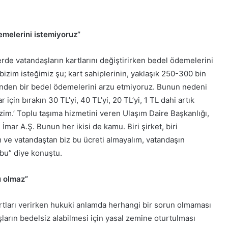
demelerini istemiyoruz”
rde vatandaşların kartlarını değiştirirken bedel ödemelerini
bizim isteğimiz şu; kart sahiplerinin, yaklaşık 250-300 bin
lerinden bir bedel ödemelerini arzu etmiyoruz. Bunun nedeni
çin bırakın 30 TL’yi, 40 TL’yi, 20 TL’yi, 1 TL dahi artık
izim.’ Toplu taşıma hizmetini veren Ulaşım Daire Başkanlığı,
İmar A.Ş. Bunun her ikisi de kamu. Biri şirket, biri
ım ve vatandaştan biz bu ücreti almayalım, vatandaşın
 bu” diye konuştu.
u olmaz”
kartları verirken hukuki anlamda herhangi bir sorun olmaması
şların bedelsiz alabilmesi için yasal zemine oturtulması