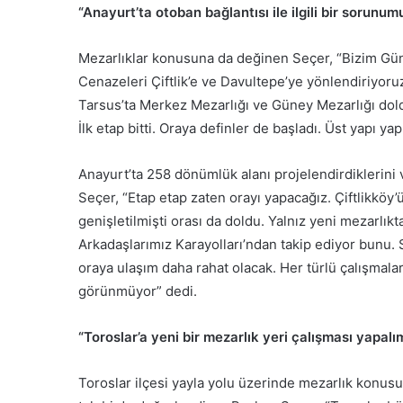
“Anayurt’ta otoban bağlantısı ile ilgili bir sorunum
Mezarlıklar konusuna da değinen Seçer, “Bizim Gü
Cenazeleri Çiftlik’e ve Davultepe’ye yönlendiriyoru
Tarsus’ta Merkez Mezarlığı ve Güney Mezarlığı doldu
İlk etap bitti. Oraya definler de başladı. Üst yapı yap
Anayurt’ta 258 dönümlük alanı projelendirdiklerin
Seçer, “Etap etap zaten orayı yapacağız. Çiftlikköy’ü
genişletilmişti orası da doldu. Yalnız yeni mezarlıkta
Arkadaşlarımız Karayolları’ndan takip ediyor bunu. S
oraya ulaşım daha rahat olacak. Her türlü çalışmaları
görünmüyor” dedi.
“Toroslar’a yeni bir mezarlık yeri çalışması yapalı
Toroslar ilçesi yayla yolu üzerinde mezarlık konus