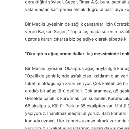
gerektiğini söyledi. Seçer, “İmar A.Ş. bunu satma
vatandaştan kart parası almak doğru olmaz” diye k
Bir Meclis üyesinin de sağlık çalışanları için ücrets
veren Başkan Seçer, “Toplu taşımada sürenin uzatılm
uzatma kararı çıkarsa biz belediye olarak elbette ki
“Okaliptus ağaçlarının dalları kış mevsiminde tehl
Bir Meclis üyesinin Okaliptus ağaçlarıyla ilgili kon
“Özellikle şehir içinde asfalt olan, kaldırım olan ye
tüketim olduğu için zarar veriyor. Çok kaliteli de 
aradığı bir ağaç türü değildir. Çok aranmaz, gölgesind
Genelde bataklık kurutmak için kullanılır. Karabuca
68 okaliptus, Kültür Park’ta 85 okaliptus var. Müft
yapıyoruz. İnanılmaz eleştiri alıyoruz. Bazı konular
konuda uzman. Her konuda uzman olmak zorunda deği
yapıyoruz. Okaliptus ağaçlarının dalları da kış mevsi