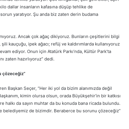
 kilo dallar insanların kafasına düşüp tehlike de
yük sorun yaratıyor. Şu anda biz zaten derin budama
ıyoruz. Ancak çok ağaç dikiyoruz. Bunların çeşitlerini bilgi
ili kauçuğu, ipek ağacı; refüj ve kaldırımlarda kullanıyoruz
devam ediyor. Onun için Atatürk Parkı’nda, Kültür Park’ta
ı zaten hazırlıyoruz” dedi.
u çözeceğiz”
eren Başkan Seçer, “Her iki yol da bizim alanımızda değil
Başkanım, kimin olursa olsun, orada Büyükşehir’in bir katkısı
 Yöre halkı da sayın muhtar da bu konuda bana ricada bulundu.
e belediyemiz de bizimdir. Beraberce bu sorunu çözeceğiz”