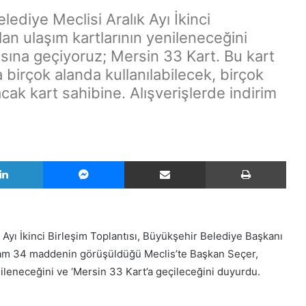
diye Meclisi Aralık Ayı İkinci
lan ulaşım kartlarının yenileneceğini
sına geçiyoruz; Mersin 33 Kart. Bu kart
a birçok alanda kullanılabilecek, birçok
ak kart sahibine. Alışverişlerde indirim
LinkedIn
Messenger
E-Posta ile paylaş
Yazd
 Ayı İkinci Birleşim Toplantısı, Büyükşehir Belediye Başkanı
plam 34 maddenin görüşüldüğü Meclis’te Başkan Seçer,
nileneceğini ve ‘Mersin 33 Kart’a geçileceğini duyurdu.