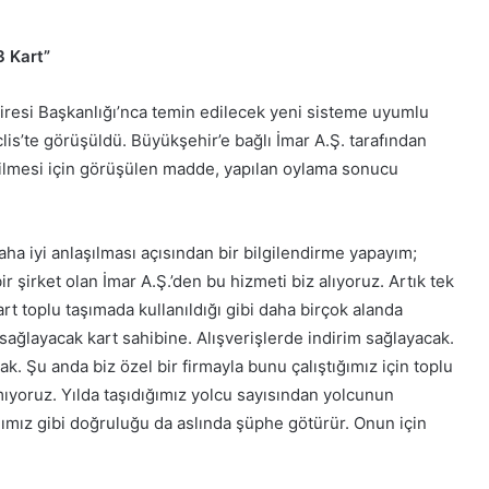
3 Kart”
airesi Başkanlığı’nca temin edilecek yeni sisteme uyumlu
lis’te görüşüldü. Büyükşehir’e bağlı İmar A.Ş. tarafından
verilmesi için görüşülen madde, yapılan oylama sonucu
Daha iyi anlaşılması açısından bir bilgilendirme yapayım;
ir şirket olan İmar A.Ş.’den bu hizmeti biz alıyoruz. Artık tek
t toplu taşımada kullanıldığı gibi daha birçok alanda
sağlayacak kart sahibine. Alışverişlerde indirim sağlayacak.
k. Şu anda biz özel bir firmayla bunu çalıştığımız için toplu
ıyoruz. Yılda taşıdığımız yolcu sayısından yolcunun
ığımız gibi doğruluğu da aslında şüphe götürür. Onun için