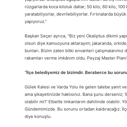
rüzgarlarda koca kiloluk dallar; 50 kilo, 60 kilo, 100
yaratabiliyorlar, devrilebiliyorlar. Fırtınalarda bü
yapıyoruz.”
Başkan Seçer ayrıca, “Biz yeni Okaliptus dikimi yapm
olsun diye kamuoyuna aktarayım; jakaranda, orkide, ş
bunları. Bizim zaten bitki envanteri çalışmalarımız 
rakamları verme imkânım oldu. Peyzaj Master Planı’n
“İlçe belediyemiz de bizimdir. Beraberce bu sorun
Gülek Kalesi ve Varda Yolu ile gelen talebe yanıt v
ama şikayetinizde haklısınız. Bana şunu derseniz; ‘
olabilir mi?’ Elbette imkanlarım dahilinde olabilir.
Gündemimizde. Bu sorunu ortadan kaldıracağız. İlç
diye konuştu.