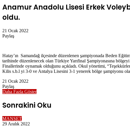
Anamur Anadolu Lisesi Erkek Voleybol
oldu.
21 Ocak 2022
Paylaş
Facebook
Twitter
LinkedIn
Messenger
Messenger
WhatsApp
Telegram
E-
Yazdır
Posta
ile
Hatay’ın Samandağ ilçesinde düzenlenen şampiyonada Beden Eğitimi ö
paylaş
tarihinde düzenlenecek olan Türkiye Yarıfinal Şampiyonasına bölgeyi
Finallerinde oynamak olduğunu açıkladı. Okul yönetimi, “Teşekkürle
Kilis s.b.l yi 3-0 ve Antalya Lisesini 3-1 yenerek bölge şampiyonu ol
21 Ocak 2022
Paylaş
Facebook
Twitter
LinkedIn
Messenger
Messenger
WhatsApp
Telegram
E-
Yazdır
Daha Fazla Göster
Posta
ile
Sonrakini Oku
paylaş
MANŞET
29 Aralık 2022