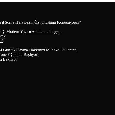
Yıl Sonra Hâlâ Basın Özgürlüğünü Konuşuyoruz”
lığı Modern Yaşam Alanlarına Taşıyor
stek
a!
4 Günlük Cayma Hakkınızı Mutlaka Kullanın”
e Eğitimler Başlıyor!
i Bekliyor