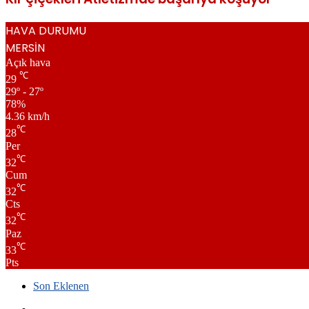
HAVA DURUMU
MERSİN
Açık hava
℃
29
29º - 27º
78%
4.36 km/h
℃
28
Per
℃
32
Cum
℃
32
Cts
℃
32
Paz
℃
33
Pts
Son Eklenen