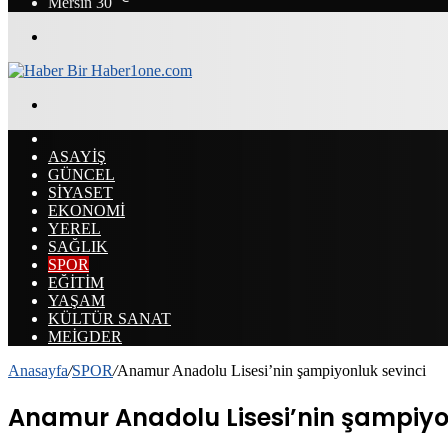
Mersin
30
Menü
Arama
yap
ANASAYFA
...
ASAYİŞ
GÜNCEL
SİYASET
EKONOMİ
YEREL
SAĞLIK
SPOR
EĞİTİM
YAŞAM
KÜLTÜR SANAT
MEİGDER
Anasayfa
/
SPOR
/
Anamur Anadolu Lisesi’nin şampiyonluk sevinci
Anamur Anadolu Lisesi’nin şampiyo