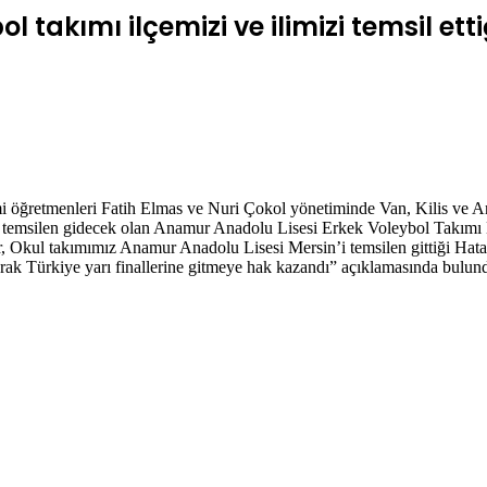
 takımı ilçemizi ve ilimizi temsil et
ğretmenleri Fatih Elmas ve Nuri Çokol yönetiminde Van, Kilis ve Ant
 temsilen gidecek olan Anamur Anadolu Lisesi Erkek Voleybol Takımı B
r, Okul takımımız Anamur Anadolu Lisesi Mersin’i temsilen gittiği Ha
arak Türkiye yarı finallerine gitmeye hak kazandı” açıklamasında bulun