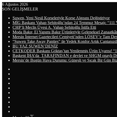
6 Ağustos 2026
SON GELİŞMELER
Suwen, Yeni Nesil Korseleriyle Korse Algısını Değiştiriyor
MİG Başkanı Vahap Şehitoğlu’ndan 24 Temmuz Mesajı: “111 
CHP’li Meclis Üyesi A. Vahap Şehitoğlu İstifa Etti
Moda Bakır, El Yapımı Bakır Ürünleriyle Geleneksel Zanaatkâr
Mersin İnternet Gazetecileri Cemiyeti’nden LÖSEV’e Tam De
“Suwen Take Away Panties” ile Yedek Konfor Artık Çantanızd
BU YAZ SUWEN’DENİZ
ÇETKODER Başkanı Göktaş’tan Yenilenmiş Ürün Uyarısı! “1
Başkent İHA’da TARAFINDAN e devlet ve SHGM onaylı Dron
Mersin’de Bugün Hava Durumu: Güneşli ve Sıcak Bir Gün Biz
Arama
yap
Kayıt
...
Ol
WhatsApp
Telegram
Instagram
YouTube
LinkedIn
Twitter
Facebook
RSS
℃