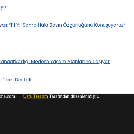
iyor
: “111 Yıl Sonra Hâlâ Basın Özgürlüğünü Konuşuyoruz”
 Zanaatkârlığı Modern Yaşam Alanlarına Taşıyor
’e Tam Destek
r1one.com |
Usta Tasarım
Tarafından düzenlenmiştir.