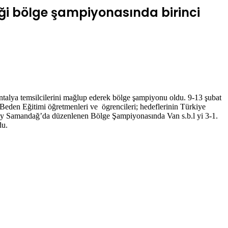
tiği bölge şampiyonasında birinci
alya temsilcilerini mağlup ederek bölge şampiyonu oldu. 9-13 şubat
eden Eğitimi öğretmenleri ve ögrencileri; hedeflerinin Türkiye
tay Samandağ’da düzenlenen Bölge Şampiyonasında Van s.b.l yi 3-1.
du.