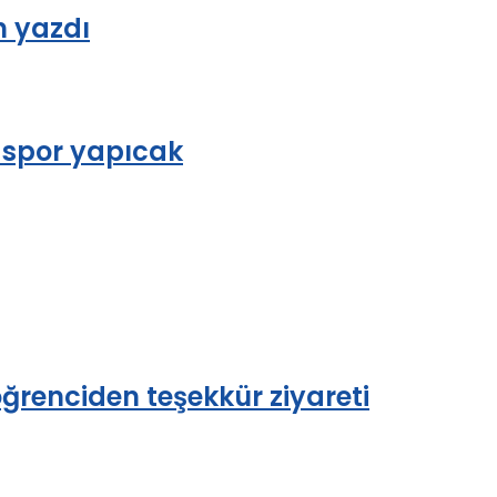
h yazdı
a spor yapıcak
öğrenciden teşekkür ziyareti