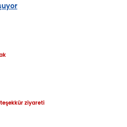
şuyor
cak
teşekkür ziyareti