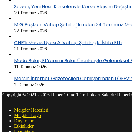
Suwen, Yeni Nesil Korseleriyle Korse Algısını Değiştir
29 Temmuz 2026
MİG Başkanı Vahap Şehitoğlu’ndan 24 Temmuz Mesajı
22 Temmuz 2026
CHP’li Meclis Üyesi A. Vahap Şehitoğlu İstifa Etti
21 Temmuz 2026
Moda Bakır, El Yapımı Bakır Ürünleriyle Geleneksel
11 Temmuz 2026
Mersin İnternet Gazetecileri Cemiyeti’nden LÖSEV
7 Temmuz 2026
Copyright © 2021 - 2026 Haber 1 One Tüm Hakları Saklıdır Habe
Meigder Haberleri
Meigder Logo
Duyurular
Etkinlikler
Üye Siteler