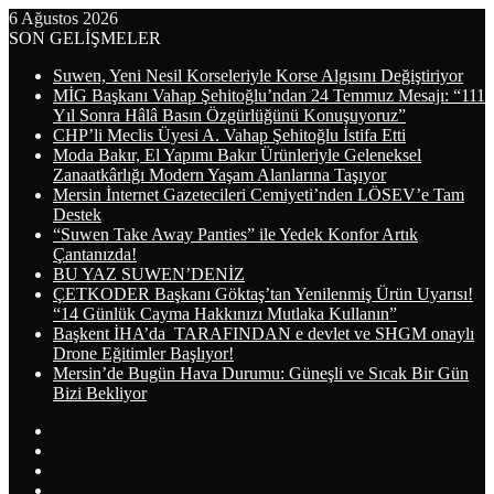
6 Ağustos 2026
SON GELİŞMELER
Suwen, Yeni Nesil Korseleriyle Korse Algısını Değiştiriyor
MİG Başkanı Vahap Şehitoğlu’ndan 24 Temmuz Mesajı: “111
Yıl Sonra Hâlâ Basın Özgürlüğünü Konuşuyoruz”
CHP’li Meclis Üyesi A. Vahap Şehitoğlu İstifa Etti
Moda Bakır, El Yapımı Bakır Ürünleriyle Geleneksel
Zanaatkârlığı Modern Yaşam Alanlarına Taşıyor
Mersin İnternet Gazetecileri Cemiyeti’nden LÖSEV’e Tam
Destek
“Suwen Take Away Panties” ile Yedek Konfor Artık
Çantanızda!
BU YAZ SUWEN’DENİZ
ÇETKODER Başkanı Göktaş’tan Yenilenmiş Ürün Uyarısı!
“14 Günlük Cayma Hakkınızı Mutlaka Kullanın”
Başkent İHA’da TARAFINDAN e devlet ve SHGM onaylı
Drone Eğitimler Başlıyor!
Mersin’de Bugün Hava Durumu: Güneşli ve Sıcak Bir Gün
Bizi Bekliyor
Arama
yap
Kayıt
...
Ol
WhatsApp
Telegram