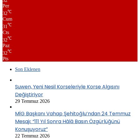
32
Per
℃
32
Cum
℃
31
Cts
℃
32
Paz
℃
32
Pts
Son Eklenen
Suwen, Yeni Nesil Korseleriyle Korse Algısını
Değiştiriyor
29 Temmuz 2026
MİG Başkanı Vahap Şehitoğlu’ndan 24 Temmuz
Mesajı: “111 Yıl Sonra Hâlâ Basın Özgürlüğünü
Konuşuyoruz”
22 Temmuz 2026