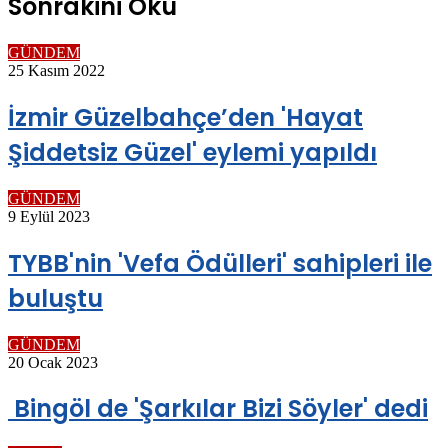
Sonrakini Oku
GÜNDEM
25 Kasım 2022
İzmir Güzelbahçe’den 'Hayat
Şiddetsiz Güzel' eylemi yapıldı
GÜNDEM
9 Eylül 2023
TYBB'nin 'Vefa Ödülleri' sahipleri ile
buluştu
GÜNDEM
20 Ocak 2023
Bingöl de 'Şarkılar Bizi Söyler' dedi