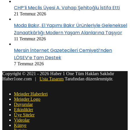
CHP’li Meclis Üyesi A. Vahap Şehitoğlu İstifa Etti
21 Temmuz 2026
Moda Bakır, El Yapımı Bakır Ürünleriyle Geleneksel
Zanaatkârlığı Modern Yaşam Alanlarına Taşıyor
11 Temmuz 2026
Mersin İnternet Gazetecileri Cemiyeti’nden
LÖSEV’e Tam Destek
7 Temmuz 2026
Copyright © 2021 - 2026 Haber 1 One Tüm Hakları Saklıdır
Haber1one.com |
Usta Tasarım
Tarafından düzenlenmiştir.
Meigder Haberleri
Meigder Logo
Duyurular
Etkinlikler
Üye Siteler
Videolar
Künye