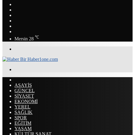
Instagram
YouTube
LinkedIn
Twitter
Facebook
RSS
℃
Mersin
28
Menü
Arama
yap
ANASAYFA
...
ASAYİŞ
GÜNCEL
SİYASET
EKONOMİ
YEREL
SAĞLIK
SPOR
EĞİTİM
YAŞAM
KÜLTÜR SANAT