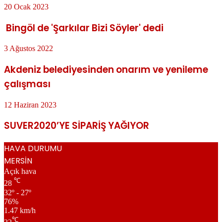
20 Ocak 2023
Bingöl de 'Şarkılar Bizi Söyler' dedi
3 Ağustos 2022
Akdeniz belediyesinden onarım ve yenileme
çalışması
12 Haziran 2023
SUVER2020’YE SİPARİŞ YAĞIYOR
HAVA DURUMU
MERSİN
Açık hava
℃
28
32º - 27º
76%
1.47 km/h
℃