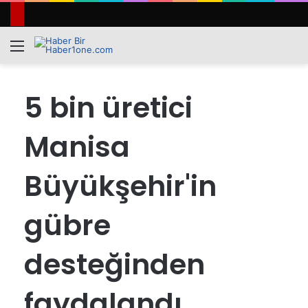
Menü
A
y
...
5 bin üretici
Manisa
Büyükşehir'in
gübre
desteğinden
faydalandı