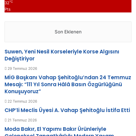
℃
32
Pts
Son Eklenen
Suwen, Yeni Nesil Korseleriyle Korse Algısını
Değiştiriyor
29 Temmuz 2026
MİG Başkanı Vahap Şehitoğlu’ndan 24 Temmuz
Mesajı: “111 Yıl Sonra Hâlâ Basın Özgürlüğünü
Konuşuyoruz”
22 Temmuz 2026
CHP’li Meclis Üyesi A. Vahap Şehitoğlu İstifa Etti
21 Temmuz 2026
Moda Bakır, El Yapımı Bakır Ürünleriyle
Geleneksel Zanaatkârlığı Modern Yaşam