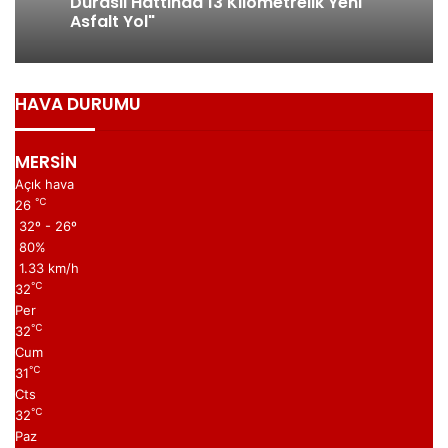
Durasıl Hattında 13 Kilometrelik Yeni
Asfalt Yol"
HAVA DURUMU
MERSİN
Açık hava
℃
26
32º - 26º
80%
1.33 km/h
℃
32
Per
℃
32
Cum
℃
31
Cts
℃
32
Paz