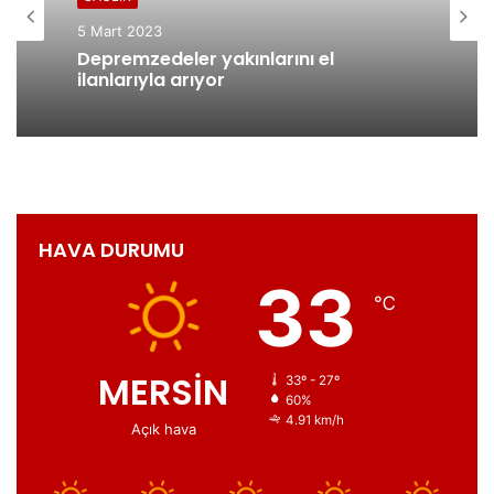
5 Mart 2023
Depremzedeler yakınlarını el
ilanlarıyla arıyor
HAVA DURUMU
33
℃
MERSİN
33º - 27º
60%
4.91 km/h
Açık hava