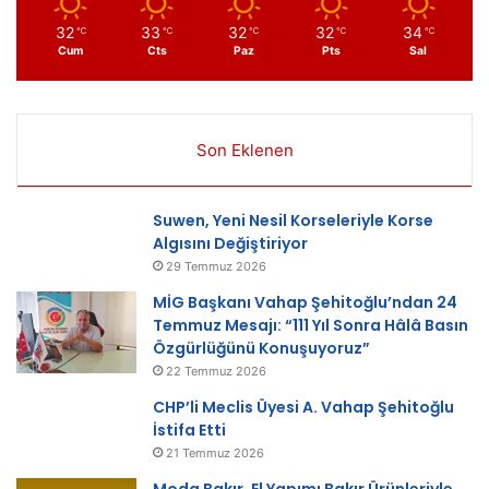
32
33
32
32
34
℃
℃
℃
℃
℃
Cum
Cts
Paz
Pts
Sal
Son Eklenen
Suwen, Yeni Nesil Korseleriyle Korse
Algısını Değiştiriyor
29 Temmuz 2026
MİG Başkanı Vahap Şehitoğlu’ndan 24
Temmuz Mesajı: “111 Yıl Sonra Hâlâ Basın
Özgürlüğünü Konuşuyoruz”
22 Temmuz 2026
CHP’li Meclis Üyesi A. Vahap Şehitoğlu
İstifa Etti
21 Temmuz 2026