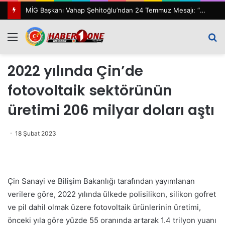
MİG Başkanı Vahap Şehitoğlu’ndan 24 Temmuz Mesajı: “111 Yıl Sonra Hâlâ Basın Özgürlüğünü Konuşuyoruz”
Menü
A
y
2022 yılında Çin’de
...
fotovoltaik sektörünün
üretimi 206 milyar doları aştı
18 Şubat 2023
Çin Sanayi ve Bilişim Bakanlığı tarafından yayımlanan
verilere göre, 2022 yılında ülkede polisilikon, silikon gofret
ve pil dahil olmak üzere fotovoltaik ürünlerinin üretimi,
önceki yıla göre yüzde 55 oranında artarak 1.4 trilyon yuanı