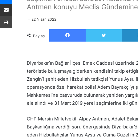
E-Posta ile paylaş
Antmen konuyu Meclis Gündemine 
Yazdır
22 Nisan 2022
Facebook
Twitter
Paylaş
Diyarbakır’ın Bağlar İlçesi Emek Caddesi üzerinde
teröristle buluşmaya giderken kendisini takip ettiği
Zengin’i şehit eden Hizbullah tetikçisi Yunus Aysu 
operasyonda özel harekat polisi Adem Bayrakçı’yı ş
Mahkemesi’ne başvuruda bulunarak yeniden yargılanm
ele alındı ve 31 Mart 2019 yerel seçimlerine iki gün k
CHP Mersin Milletvekili Alpay Antmen, Adalet Baka
Başkanlığına verdiği soru önergesinde Diyarbakır’
eden Hizbullahçılar Yunus Aysu ve Cuma Güzel’in 201