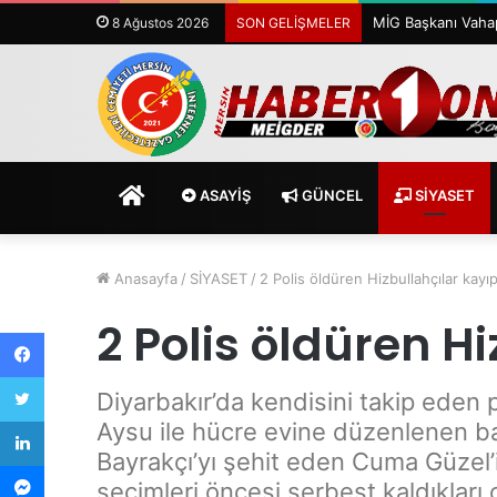
8 Ağustos 2026
SON GELİŞMELER
ANASAYFA
ASAYİŞ
GÜNCEL
SİYASET
Anasayfa
/
SİYASET
/
2 Polis öldüren Hizbullahçılar kayıp
2 Polis öldüren H
Facebook
Twitter
Diyarbakır’da kendisini takip eden
LinkedIn
Aysu ile hücre evine düzenlenen b
Bayrakçı’yı şehit eden Cuma Güzel’
Messenger
seçimleri öncesi serbest kaldıkları 