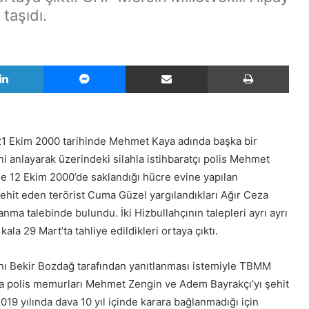
taşıdı.
LinkedIn
Messenger
E-Posta ile paylaş
Yazd
 21 Ekim 2000 tarihinde Mehmet Kaya adında başka bir
ni anlayarak üzerindeki silahla istihbaratçı polis Mehmet
ile 12 Ekim 2000’de saklandığı hücre evine yapılan
ehit eden terörist Cuma Güzel yargılandıkları Ağır Ceza
a talebinde bulundu. İki Hizbullahçının talepleri ayrı ayrı
ala 29 Mart’ta tahliye edildikleri ortaya çıktı.
nı Bekir Bozdağ tarafından yanıtlanması istemiyle TBMM
da polis memurları Mehmet Zengin ve Adem Bayrakçı’yı şehit
9 yılında dava 10 yıl içinde karara bağlanmadığı için