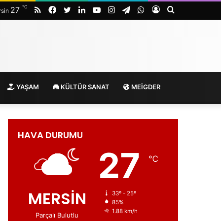
℃
RSS
Facebook
Twitter
LinkedIn
YouTube
Instagram
Telegram
WhatsApp
Kayıt
Arama
27
sin
Ol
yap
...
YAŞAM
KÜLTÜR SANAT
MEİGDER
HAVA DURUMU
27
℃
MERSİN
33º - 25º
85%
1.88 km/h
Parçalı Bulutlu