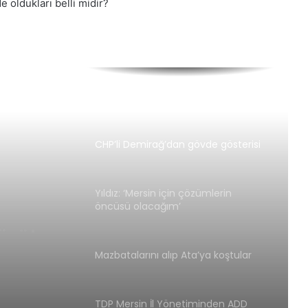
e oldukları belli midir?
TDP Mersin İl Yönetiminden ADD
Mersin Şubesine ziyaret
Kemal Kılıçdaroğlu Yörük
Temsilcileriyle Buluştu.
CHP’li Demirağ’dan gövde gösterisi
Yıldız: ‘Mersin için çözümlerin
gövde
öncüsü olacağım’
Mazbatalarını alıp Ata’ya koştular
örük
TDP Mersin İl Yönetiminden ADD
Mersin Şubesine ziyaret