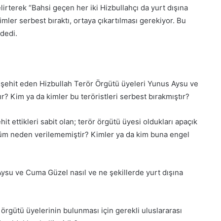
lirterek “Bahsi geçen her iki Hizbullahçı da yurt dışına
kimler serbest bıraktı, ortaya çıkartılması gerekiyor. Bu
TDP Mersin İl Yönetiminden ADD
 dedi.
Mersin Şubesine ziyaret
Kemal Kılıçdaroğlu Yörük
Temsilcileriyle Buluştu.
ehit eden Hizbullah Terör Örgütü üyeleri Yunus Aysu ve
? Kim ya da kimler bu teröristleri serbest bırakmıştır?
CHP’li Demirağ’dan gövde gösterisi
 ettikleri sabit olan; terör örgütü üyesi oldukları apaçık
küm neden verilememiştir? Kimler ya da kim buna engel
Yıldız: ‘Mersin için çözümlerin
öncüsü olacağım’
 Aysu ve Cuma Güzel nasıl ve ne şekillerde yurt dışına
Mazbatalarını alıp Ata’ya koştular
 örgütü üyelerinin bulunması için gerekli uluslararası