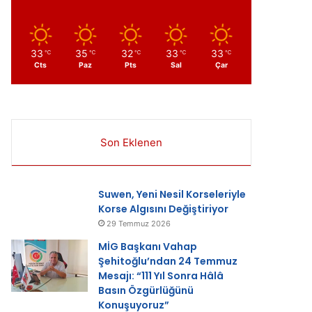
33
35
32
33
33
℃
℃
℃
℃
℃
ır
Cts
Paz
Pts
Sal
Çar
Son Eklenen
Suwen, Yeni Nesil Korseleriyle
Korse Algısını Değiştiriyor
29 Temmuz 2026
MİG Başkanı Vahap
Şehitoğlu’ndan 24 Temmuz
Mesajı: “111 Yıl Sonra Hâlâ
Basın Özgürlüğünü
Konuşuyoruz”