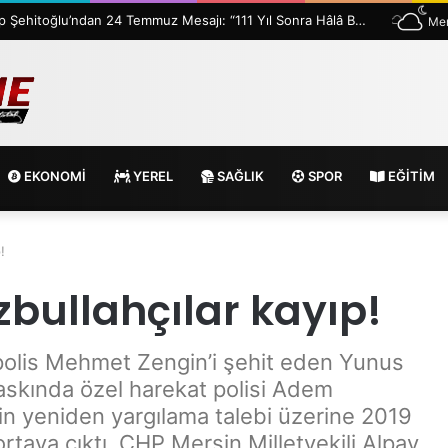
MİG Başkanı Vahap Şehitoğlu’ndan 24 Temmuz Mesajı: “111 Yıl Sonra Hâlâ Basın Özgürlüğünü Konuşuyoruz”
Mer
EKONOMİ
YEREL
SAĞLIK
SPOR
EĞİTİM
!
izbullahçılar kayıp!
 polis Mehmet Zengin’i şehit eden Yunus
askında özel harekat polisi Adem
in yeniden yargılama talebi üzerine 2019
ortaya çıktı. CHP Mersin Milletvekili Alpay